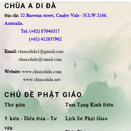
CHÙA A DI ĐÀ
Địa chỉ:
52 Bareena street, Canley Vale - N.S.W 2166.
Australia.
Tel: (+02) 87046317
(+61) 412637962
Email:
chuaadida1@gmail.com
chuaadida@ymail.com
Website:
www.chuaadida.com
www.chuaadida.net
CHỦ ĐỀ PHẬT GIÁO
Thư giãn
Tam Tạng Kinh Điển
Ý kiến - Diễn Đàn - Tư
Lịch Sử Phật Giáo
vấn