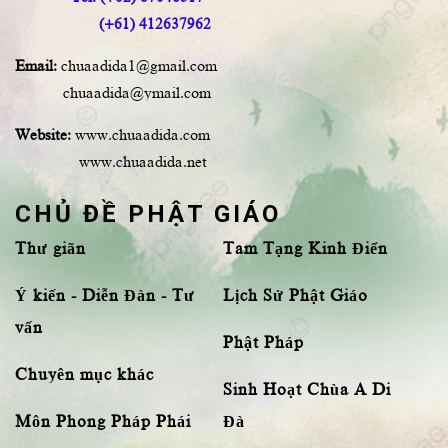
(+61) 412637962
Email:
chuaadida1@gmail.com
chuaadida@ymail.com
Website:
www.chuaadida.com
www.chuaadida.net
CHỦ ĐỀ PHẬT GIÁO
Thư giãn
Tam Tạng Kinh Điển
Ý kiến - Diễn Đàn - Tư
Lịch Sử Phật Giáo
vấn
Phật Pháp
Chuyên mục khác
Sinh Hoạt Chùa A Di
Môn Phong Pháp Phái
Đà