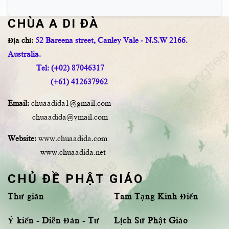
CHÙA A DI ĐÀ
Địa chỉ:
52 Bareena street, Canley Vale - N.S.W 2166.
Australia.
Tel: (+02) 87046317
(+61) 412637962
Email:
chuaadida1@gmail.com
chuaadida@ymail.com
Website:
www.chuaadida.com
www.chuaadida.net
CHỦ ĐỀ PHẬT GIÁO
Thư giãn
Tam Tạng Kinh Điển
Ý kiến - Diễn Đàn - Tư
Lịch Sử Phật Giáo