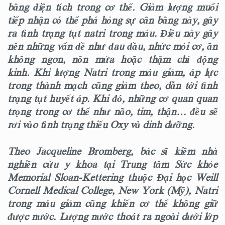
bằng điện tích trong cơ thể. Giảm lượng muối
tiếp nhận có thể phá hỏng sự cân bằng này, gây
ra tình trạng tụt natri trong máu. Điều này gây
nên những vấn đề như đau đầu, nhức mỏi cơ, ăn
không ngon, nôn mửa hoặc thậm chí động
kinh. Khi lượng Natri trong máu giảm, áp lực
trong thành mạch cũng giảm theo, dẫn tới tình
trạng tụt huyết áp. Khi đó, những cơ quan quan
trọng trong cơ thể như não, tim, thận… đều sẽ
rơi vào tình trạng thiếu Oxy và dinh dưỡng.
Theo Jacqueline Bromberg, bác sĩ kiêm nhà
nghiên cứu y khoa tại Trung tâm Sức khỏe
Memorial Sloan-Kettering thuộc Đại học Weill
Cornell Medical College, New York (Mỹ), Natri
trong máu giảm cũng khiến cơ thể không giữ
được nước. Lượng nước thoát ra ngoài dưới lớp