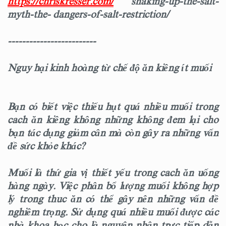
https://chriskresser.com/
shaking-up-the-salt-
myth-the- dangers-of-salt-restriction/
-------------------------
Nguy hại kinh hoàng từ chế độ ăn kiêng ít muối
Bạn có biết việc thiếu hụt quá nhiều muối trong
cach ăn kiêng không những không đem lại cho
bạn tác dụng giảm cân mà còn gây ra những vấn
đề sức khỏe khác?
Muối là thứ gia vị thiết yếu trong cach ăn uống
hàng ngày. Việc phân bổ lượng muối không hợp
lý trong thuc ăn có thể gây nên những vấn đề
nghiêm trọng. Sử dụng quá nhiều muối được các
nhà khoa học cho là nguyên nhân trực tiếp dẫn