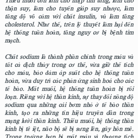
Thiếu muối còn làm cho nhịp tim tăng, làm cho
thận suy, làm cho tuyến giáp suy nhược, làm
tăng độ vô cảm với chất insulin, và làm tăng
cholesterol. Như thế, trên lý thuyết làm hại đến
hệ thống tuần hoàn, tăng nguy cơ bị bệnh tim
mạch.
Chất sodium là thành phần chính trong máu và
tất cả dịch thủy trong cơ thể, vừa giữ thể tích
cho máu, bảo đảm áp suất cho hệ thống tuần
hoàn, vừa duy trì các phản ứng sinh hoá cho các
tế bào. Mất muối, hệ thống tuần hoàn bị rối
loạn. Riêng với hệ thần kinh, sự thay đổi nồng độ
sodium qua những cái bơm nhỏ ở tế bào thần
kinh, tạo ra những tín hiệu truyền dẫn trong
mạng lưới thần kinh. Thiếu muối, hệ thống thần
kinh bị tê iệt, não bộ sẽ bị sưng lên, gây hôn mê.
Trong trường hợp bị mất máu vì thương tích