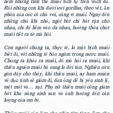
liếm những tinh thể muối tích tụ trên vách đá.
Rồi những con khỉ đười ươi gorillas, theo vết, ăn
phân của các cô chú voi, cũng vì muối. Ngay đến
những chú khỉ nhỏ, ngồi bắt chí bắt rận cho
nhau, chỉ để liếm vào da nhau, hưởng thừa chút
muối tiết ra từ mồ hôi.
Con người chúng ta, thực tế, là một bịch muối
biết đi, với những tế bào ngâm trong nước muối.
Chúng ta khóc ra muối, đổ mồ hôi ra muối, khi
thiếu nguồn muối bổ sung là đời tàn. Nghiên cứu
gần đây cho thấy, khi thiếu muối, sự ham muốn
về dục tính sẽ giảm đi, đàn ông dễ bị yếu sinh lý,
mệt mỏi và… xụi. Phụ nữ thiếu muối cũng giảm
bớt khả năng sinh sản và ảnh hưởng đến cân
lượng của em bé.