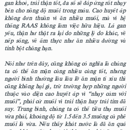
gan khoẻ, trái thận tốt, đa số sẽ đáp ứng rất nhạy
bén cho nồng độ muối trong máu. Cao huyết áp
không đơn thuần vì ăn nhiều muối, mà vì hệ
thống RAAS không làm việc hữu hiệu. Lá gan
yếu, thận hư thật ra lại do những lý do khác, về
nếp sống, về ẩm thực như ăn nhiều đường và
tinh bột chẳng hạn.
Nói như trên đây, cũng không có nghĩa là chúng
ta có thể ăn mặn càng nhiều càng tốt, nhưng
người bình thường lâu lâu lỡ ăn mặn tí xíu thì
cũng không hại gì, trừ trường hợp những người
thuộc vào diện cao huyết áp vì “nhạy cảm với
muối”, phải cử muối vì trái thận hay trái tim đã
suy. Trung bình, chúng ta có thể tiêu thụ muối
vừa phải, khoảng độ từ 1.5 đến 3.5 muỗng cà phê
muối là vừa. Nếu thấy khát nước là đã ăn quá