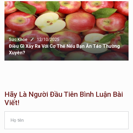
10/2025
Sức Khỏe
22/
 Với Cơ Thế Nếu Bạn Ăn Táo Thường
Những Thói Que
Mạnh
Hãy Là Người Đầu Tiên Bình Luận Bài
Viết!