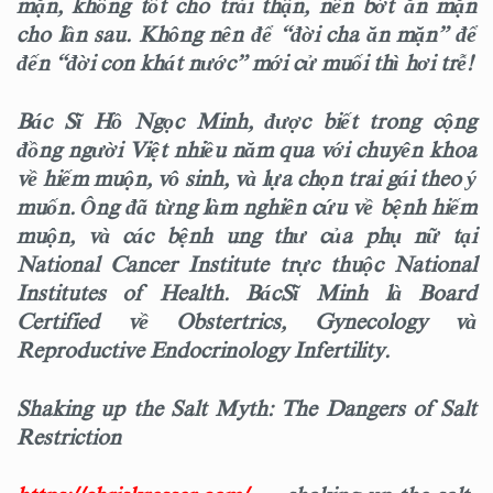
mặn, không tốt cho trái thận, nên bớt ăn mặn
cho lần sau. Không nên để “đời cha ăn mặn” để
đến “đời con khát nước” mới cử muối thì hơi trễ!
Bác Sĩ Hồ Ngọc Minh, được biết trong cộng
đồng người Việt nhiều năm qua với chuyên khoa
về hiếm muộn, vô sinh, và lựa chọn trai gái theo ý
muốn. Ông đã từng làm nghiên cứu về bệnh hiếm
muộn, và các bệnh ung thư của phụ nữ tại
National Cancer Institute trực thuộc National
Institutes of Health. BácSĩ Minh là Board
Certified về Obstertrics, Gynecology và
Reproductive Endocrinology Infertility.
Shaking up the Salt Myth: The Dangers of Salt
Restriction