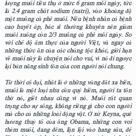
lượng muối tiêu thụ ở mức 6 gram mỗi ngày, tức
là 2.4 gram chất sodium (natri), vào khoảng độ
một muỗng cà phê muối. Nếu bệnh nhân có bệnh
cao huyết áp, bác sĩ thường khuyên nên giảm
muối xuống còn 2/3 muỗng cà phê mỗi ngày. So
với chế độ ẩm thực của người Việt, và ngay cả
những thức ăn của các chủng tộc khác, giới hạn
về muối nầy là chuyện nói cho vui, vì nó đi ngược
lại bản năng sinh tồn của con người nói chung.
Từ thời cổ đại, nhất là ở những vùng đất xa biển,
muối là một loại nhu cầu quý hiếm, người ta tôn
thờ nó, giết nhau cũng vì nó. Muối rất quan
trọng cho sự sống, không riêng gì cho con người
mà cho cả những loài động vật. Ở xứ Keyna, quê
hương thuỷ tổ của ông Obama, những con voi
thèm muối, đang đêm, lặn lội vào hang sâu, để