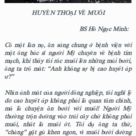
HUYỀN THOẠI VỀ MUỐI
BS Hồ Ngọc Minh:
Có một lần nọ, ăn sáng chung ở bệnh viện với
một ông bác sĩ người Mỹ chuyên về bệnh tim
mạch, khi thấy tôi rắc muối lên những múi bưởi,
ông ta trố mắt: “Anh không sợ bị cao huyết áp
ư?”
Nhìn ánh mắt của người đồng nghiệp, tôi nghĩ lý
do cao huyết áp không phải là quan tâm chính,
mà là chuyện ăn bưởi với muối! Người Mỹ
thường trộn đường vào trái cây chứ không phải
muối, nhất là muối ớt. Tôi dụ ông ta thử,
“chàng” gật gù khen ngon, vì muối bưởi dường