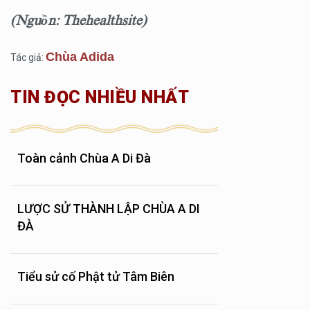
(Nguồn: Thehealthsite)
Chùa Adida
Tác giả:
TIN ĐỌC NHIỀU NHẤT
Toàn cảnh Chùa A Di Đà
LƯỢC SỬ THÀNH LẬP CHÙA A DI
ĐÀ
Tiểu sử cố Phật tử Tâm Biên