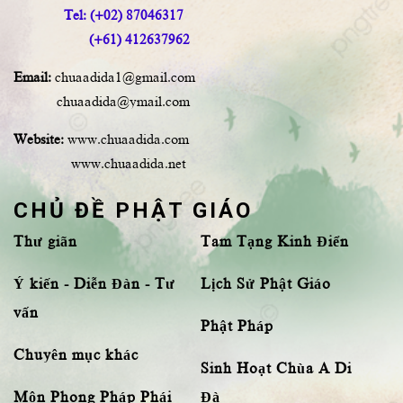
Tel: (+02) 87046317
(+61) 412637962
Email:
chuaadida1@gmail.com
chuaadida@ymail.com
Website:
www.chuaadida.com
www.chuaadida.net
CHỦ ĐỀ PHẬT GIÁO
Thư giãn
Tam Tạng Kinh Điển
Ý kiến - Diễn Đàn - Tư
Lịch Sử Phật Giáo
vấn
Phật Pháp
Chuyên mục khác
Sinh Hoạt Chùa A Di
Môn Phong Pháp Phái
Đà