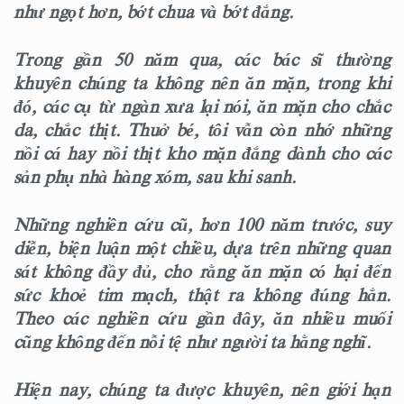
như ngọt hơn, bớt chua và bớt đắng.
Trong gần 50 năm qua, các bác sĩ thường
khuyên chúng ta không nên ăn mặn, trong khi
đó, các cụ từ ngàn xưa lại nói, ăn mặn cho chắc
da, chắc thịt. Thuở bé, tôi vẫn còn nhớ những
nồi cá hay nồi thịt kho mặn đắng dành cho các
sản phụ nhà hàng xóm, sau khi sanh.
Những nghiên cứu cũ, hơn 100 năm trước, suy
diễn, biện luận một chiều, dựa trên những quan
sát không đầy đủ, cho rằng ăn mặn có hại đến
sức khoẻ tim mạch, thật ra không đúng hẳn.
Theo các nghiên cứu gần đây, ăn nhiều muối
cũng không đến nỗi tệ như người ta hằng nghĩ.
Hiện nay, chúng ta được khuyên, nên giới hạn