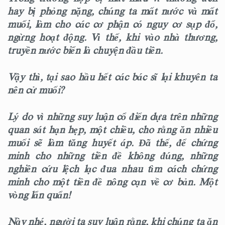
hay bị phỏng nặng, chúng ta mất nước và mất
muối, làm cho các cơ phận có nguy cơ sụp đổ,
ngừng hoạt động. Vì thế, khi vào nhà thương,
truyền nước biển là chuyện đầu tiên.
Vậy thì, tại sao hầu hết các bác sĩ lại khuyên ta
nên cử muối?
Lý do vì những suy luận cổ điển dựa trên những
quan sát hạn hẹp, một chiều, cho rằng ăn nhiều
muối sẽ làm tăng huyết áp. Đã thế, để chứng
minh cho những tiền đề không đúng, những
nghiên cứu lệch lạc đua nhau tìm cách chứng
minh cho một tiền đề nông cạn về cơ bản. Một
vòng lẩn quẩn!
Này nhé, người ta suy luận rằng, khi chúng ta ăn