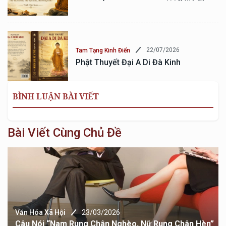
22/07/2026
Tam Tạng Kinh Điển
Phật Thuyết Đại A Di Đà Kinh
BÌNH LUẬN BÀI VIẾT
Bài Viết Cùng Chủ Đề
Văn Hóa Xã Hội
23/03/2026
Câu Nói “Nam Rung Chân Nghèo, Nữ Rung Chân Hèn”