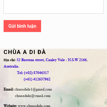
Gửi bình luận
CHÙA A DI ĐÀ
Địa chỉ:
52 Bareena street, Canley Vale - N.S.W 2166.
Australia.
Tel: (+02) 87046317
(+61) 412637962
Email:
chuaadida1@gmail.com
chuaadida@ymail.com
Website:
www.chuaadida.com