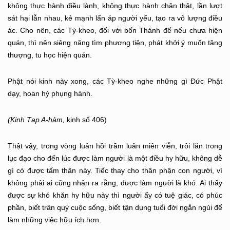
không thực hành điều lành, không thực hành chân thật, lần lượt
sát hại lẫn nhau, kẻ mạnh lấn áp người yếu, tạo ra vô lượng điều
ác. Cho nên, các Tỳ-kheo, đối với bốn Thánh đế nếu chưa hiện
quán, thì nên siêng năng tìm phương tiện, phát khởi ý muốn tăng
thượng, tu học hiện quán.
Phật nói kinh này xong, các Tỳ-kheo nghe những gì Đức Phật
dạy, hoan hỷ phụng hành.
(Kinh Tạp A-hàm,
kinh số 406)
Thật vậy, trong vòng luân hồi trầm luân miên viễn, trôi lăn trong
lục đạo cho đến lúc được làm người là một điều hy hữu, không dễ
gì có được tấm thân này. Tiếc thay cho thân phận con người, vì
không phải ai cũng nhận ra rằng, được làm người là khó. Ai thấy
được sự khó khăn hy hữu này thì người ấy có tuệ giác, có phúc
phần, biết trân quý cuộc sống, biết tận dụng tuổi đời ngắn ngủi để
làm những việc hữu ích hơn.