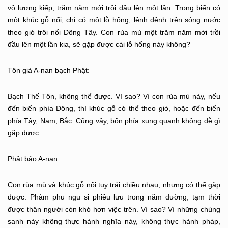
vô lượng kiếp; trăm năm mới trồi đầu lên một lần. Trong biển có
một khúc gỗ nổi, chỉ có một lỗ hổng, lênh đênh trên sóng nước
theo gió trôi nổi Đông Tây. Con rùa mù một trăm năm mới trồi
đầu lên một lần kia, sẽ gặp được cái lỗ hổng này không?
Tôn giả A-nan bạch Phật:
Bạch Thế Tôn, không thể được. Vì sao? Vì con rùa mù này, nếu
đến biển phía Đông, thì khúc gỗ có thể theo gió, hoặc đến biển
phía Tây, Nam, Bắc. Cũng vậy, bốn phía xung quanh không dễ gì
gặp được.
Phật bảo A-nan:
Con rùa mù và khúc gỗ nổi tuy trái chiều nhau, nhưng có thể gặp
được. Phàm phu ngu si phiêu lưu trong năm đường, tạm thời
được thân người còn khó hơn việc trên. Vì sao? Vì những chúng
sanh này không thực hành nghĩa này, không thực hành pháp,