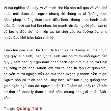
Vì tập nghiệp sâu dày, vì vô minh che lấp nên trải qua vô vàn khó
khăn mới được làm người nhưng rồi chúng ta lại “không thực
hành pháp, không thực hành điều lành, không thực hành chân
thật, lần lượt sát hại lẫn nhau, kẻ mạnh lấn áp người yếu, tạo ra
vô lượng điều ác” nên tiếp tục tái sinh vào ba đường ác, chịu
nhiều đau khổ trầm luân sinh tử.
Theo tuệ giác của Thế Tôn, để tránh xa ba đường ác (địa ngục,
ngạ quỷ, súc sinh), tiếp tục tái sinh làm người thì mỗi người cần
quy y Tam bảo, giữ gìn năm nhân cách đạo đức của người Phật
tử, sống thiện lành. Muốn làm trời thì cần tu tập Bát quan trai,
chuyển mười nghiệp xấu ác của thân miệng ý thành hiền thiện.
Người nào có thiện căn sâu dày hơn, biết tận dụng quãng thời
gian ngắn ngủi của đời người tu tập Tứ Thánh đế, thấy rõ về bốn
sự thật để thoát ly tham ái khổ não, chứng đắc giải thoát, Niết-
bàn.
Quảng Tánh
Tác giả: