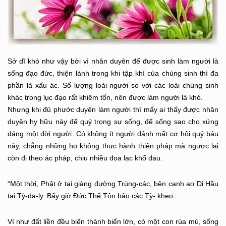
Sở dĩ khó như vậy bởi vì nhân duyên để được sinh làm người là
sống đạo đức, thiện lành trong khi tập khí của chúng sinh thì đa
phần là xấu ác. Số lượng loài người so với các loài chúng sinh
khác trong lục đạo rất khiêm tốn, nên được làm người là khó.
Nhưng khi đủ phước duyên làm người thì mấy ai thấy được nhân
duyên hy hữu này để quý trọng sự sống, để sống sao cho xứng
đáng một đời người. Có không ít người đánh mất cơ hội quý báu
này, chẳng những họ không thực hành thiện pháp mà ngược lại
còn đi theo ác pháp, chịu nhiều đọa lạc khổ đau.
“Một thời, Phật ở tại giảng đường Trùng-các, bên cạnh ao Di Hầu
tại Tỳ-da-ly. Bấy giờ Đức Thế Tôn bảo các Tỳ- kheo:
Ví như đất liền đều biến thành biển lớn, có một con rùa mù, sống