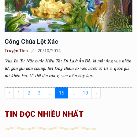
Công Chúa Lột Xác
Truyện Tích
20/10/2014
Vua Ba Tư Nặc nước Kiều Tát Di La ở Ấn Độ, là một ông vua nhân
từ, gần gũi dân chúng, hết lòng chăm lo việc nước và trị vì quốc gia
rất khéo léo. Vì thế tên của vị vua hiền này lan...
‹
1
2
3
...
16
...
18
›
TIN ĐỌC NHIỀU NHẤT