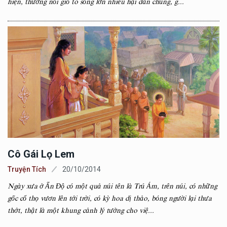
hiện, thường nổi gió to sóng lớn nhiễu hại dân chúng, g...
Cô Gái Lọ Lem
Truyện Tích
20/10/2014
Ngày xưa ở Ấn Độ có một quả núi tên là Trú Ám, trên núi, có những
gốc cổ thọ vươn lên tới trời, có kỳ hoa dị thảo, bóng người lại thưa
thớt, thật là một khung cảnh lý tưởng cho việ...