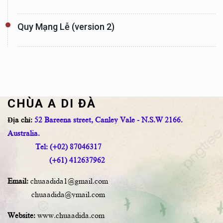
Quy Mạng Lễ (version 2)
CHÙA A DI ĐÀ
Địa chỉ:
52 Bareena street, Canley Vale - N.S.W 2166.
Australia.
Tel: (+02) 87046317
(+61) 412637962
Email:
chuaadida1@gmail.com
chuaadida@ymail.com
Website:
www.chuaadida.com