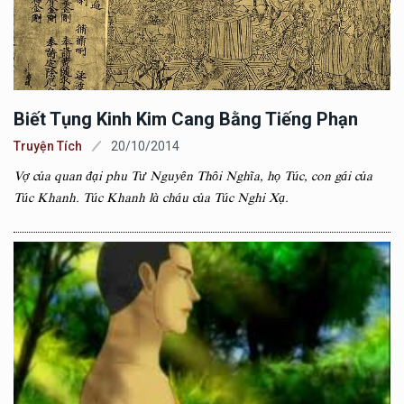
Biết Tụng Kinh Kim Cang Bằng Tiếng Phạn
Truyện Tích
20/10/2014
Vợ của quan đại phu Tư Nguyên Thôi Nghĩa, họ Túc, con gái của
Túc Khanh. Túc Khanh là cháu của Túc Nghi Xạ.