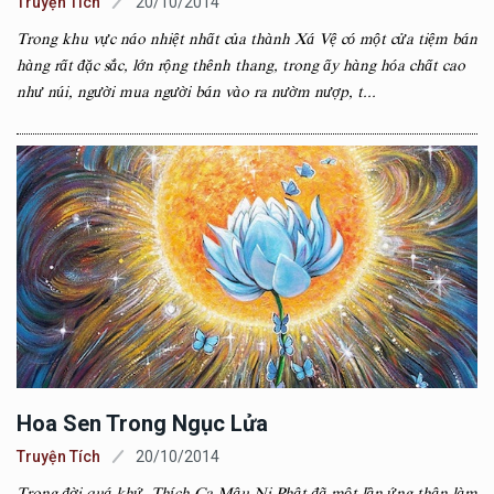
Truyện Tích
20/10/2014
Trong khu vực náo nhiệt nhất của thành Xá Vệ có một cửa tiệm bán
hàng rất đặc sắc, lớn rộng thênh thang, trong ấy hàng hóa chất cao
như núi, người mua người bán vào ra nườm nượp, t...
Hoa Sen Trong Ngục Lửa
Truyện Tích
20/10/2014
Trong đời quá khứ, Thích Ca Mâu Ni Phật đã một lần ứng thân làm