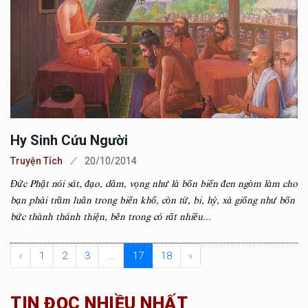
Hy Sinh Cứu Người
Truyện Tích
20/10/2014
Đức Phật nói sát, đạo, dâm, vọng như là bốn biển đen ngòm làm cho
bạn phải trầm luân trong biển khổ, còn từ, bi, hỷ, xả giống như bốn
bức thành thánh thiện, bên trong có rất nhiều...
‹
1
2
3
...
17
18
›
TIN ĐỌC NHIỀU NHẤT