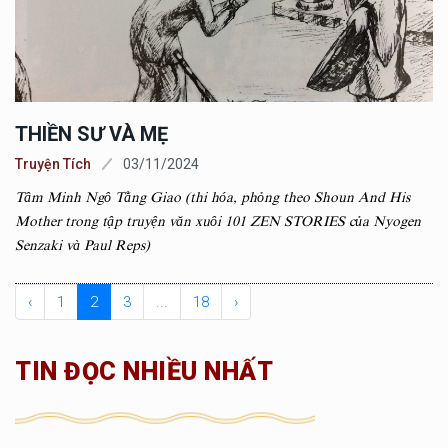
THIỀN SƯ VÀ MẸ
Truyện Tích
03/11/2024
Tâm Minh Ngô Tằng Giao (thi hóa, phỏng theo Shoun And His
Mother trong tập truyện văn xuôi 101 ZEN STORIES của Nyogen
Senzaki và Paul Reps)
‹
1
2
3
...
18
›
TIN ĐỌC NHIỀU NHẤT