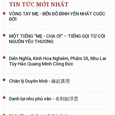
TIN TỨC MỚI NHẤT
VÒNG TAY MẸ - BẾN ĐỖ BÌNH YÊN NHẤT CUỘC
ĐỜI
MỘT TIẾNG “MẸ - CHA ƠI” – TIẾNG GỌI TỪ CỘI
NGUỒN YÊU THƯƠNG
Diễn Nghĩa, Kinh Hoa Nghiêm, Phẩm 35, Như Lai
Tùy Hảo Quang Minh Công Đức
Chân lý Duyên khởi - 緣起真理
Danh lợi như phù vân - 名利如浮雲