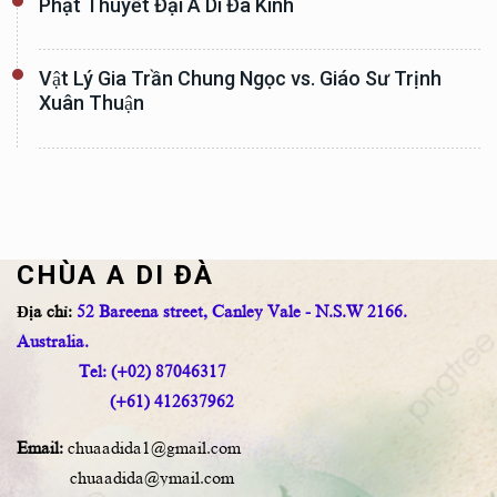
Phật Thuyết Đại A Di Đà Kinh
Vật Lý Gia Trần Chung Ngọc vs. Giáo Sư Trịnh
Xuân Thuận
CHÙA A DI ĐÀ
Địa chỉ:
52 Bareena street, Canley Vale - N.S.W 2166.
Australia.
Tel: (+02) 87046317
(+61) 412637962
Email:
chuaadida1@gmail.com
chuaadida@ymail.com