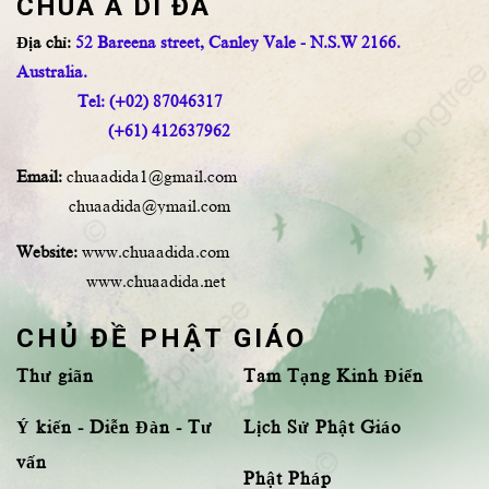
CHÙA A DI ĐÀ
Địa chỉ:
52 Bareena street, Canley Vale - N.S.W 2166.
Australia.
Tel: (+02) 87046317
(+61) 412637962
Email:
chuaadida1@gmail.com
chuaadida@ymail.com
Website:
www.chuaadida.com
www.chuaadida.net
CHỦ ĐỀ PHẬT GIÁO
Thư giãn
Tam Tạng Kinh Điển
Ý kiến - Diễn Đàn - Tư
Lịch Sử Phật Giáo
vấn
Phật Pháp