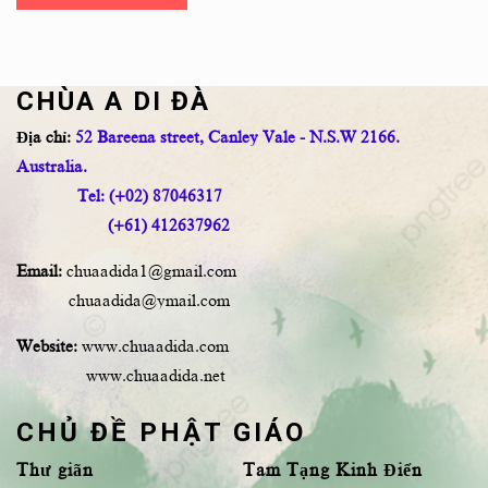
CHÙA A DI ĐÀ
Địa chỉ:
52 Bareena street, Canley Vale - N.S.W 2166.
Australia.
Tel: (+02) 87046317
(+61) 412637962
Email:
chuaadida1@gmail.com
chuaadida@ymail.com
Website:
www.chuaadida.com
www.chuaadida.net
CHỦ ĐỀ PHẬT GIÁO
Thư giãn
Tam Tạng Kinh Điển