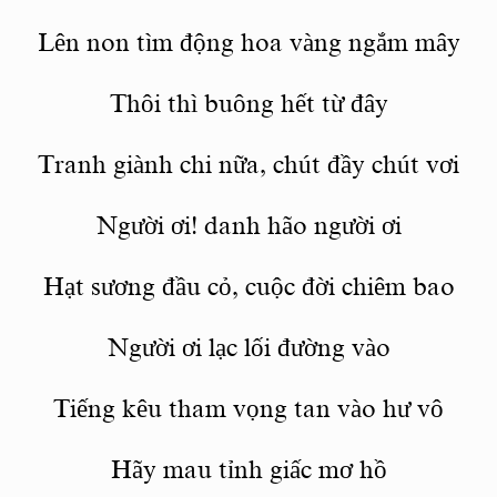
Lê
n non t
ìm động hoa vàng ngắm mây
Th
ôi thì buông hết từ đây
Tranh giành chi nữ
a, ch
út đầy chút vơi
Người ơi! danh h
ã
o người ơi
Hạt sương đầu cỏ
, cu
ộc đờ
i chi
êm bao
Người ơi lạc lối đường vào
Tiếng kêu tham vọng tan vào hư vô
H
ã
y mau t
ỉnh giấc mơ hồ