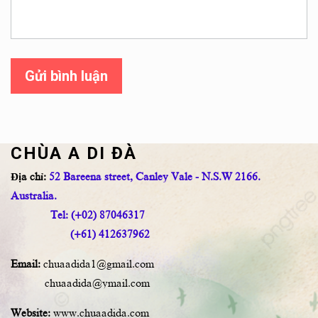
Gửi bình luận
CHÙA A DI ĐÀ
Địa chỉ:
52 Bareena street, Canley Vale - N.S.W 2166.
Australia.
Tel: (+02) 87046317
(+61) 412637962
Email:
chuaadida1@gmail.com
chuaadida@ymail.com
Website:
www.chuaadida.com