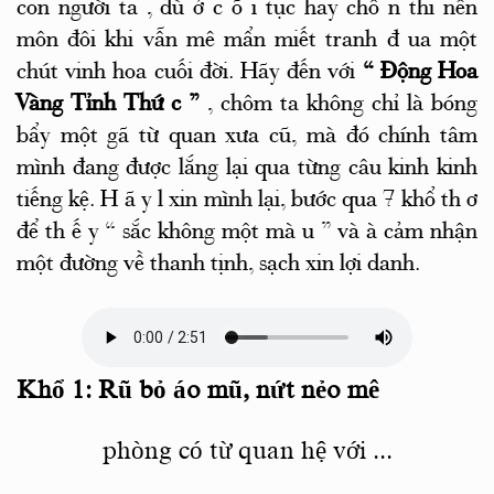
con người ta
,
dù ở c
õ
i tục hay chố
n thi
nền
môn đôi khi vẫn mê mẩn miết tranh đ
ua
một
chút vinh hoa cuối đời. Hãy đến với
“
Động Hoa
Vàng Tỉnh Thứ
c
”
, chôm
ta
không chỉ là
bóng
bẩy một gã từ quan xưa cũ, mà
đó
chính tâm
mình đang được lắng lại qua từng câu kinh kinh
tiếng kệ. H
ã
y l
xin mình lại, bước qua 7 khổ
th
ơ
để
th
ế
y
“
sắc
không một mà
u
”
và
à cảm nhận
một đường về thanh tịnh, sạch xin lợi danh.
Khổ
1: Rũ
bỏ áo mũ, nứt nẻo mê
phòng có từ quan hệ với
...