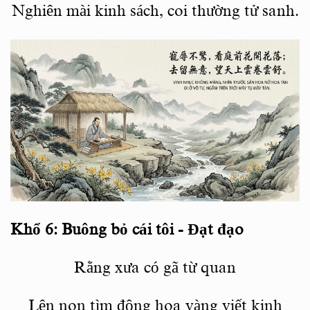
Nghiên mài kinh sách, coi thường tử sanh.
Khổ 6: Buông bỏ cái tô
i -
Đạt đạo
Rằng xưa có gã từ
quan
Lê
n non t
ìm động hoa vàng viết kinh