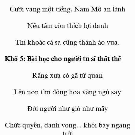
Cườ
i vang m
ộ
t ti
ếng, Nam Mô an lành
Nếu tâ
m c
ò
n th
ích lợi danh
Th
ì khoác cà sa cũng thành áo vua.
Khổ 5: Bài học cho người tu sĩ
th
ấ
t th
ế
Rằng xưa có gã từ
quan
Lê
n non t
ìm động hoa vàng ngủ say
Đời người như gió như mây
Chức quyền, danh vọng... khói bay ngang
trời