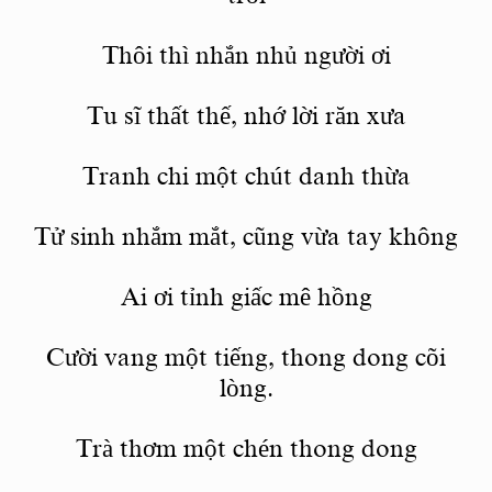
Th
ôi thì nhắn nhủ người ơi
Tu sĩ
th
ấ
t th
ế, nhớ lời răn xưa
Tranh chi một chút danh thừa
Tử sinh nhắm mắ
t, c
ũng vừa tay không
Ai ơi tỉnh giấc mê hồng
Cườ
i vang m
ộ
t ti
ếng, thong dong c
õ
i
lòng.
Trà
th
ơm một ch
é
n thong dong