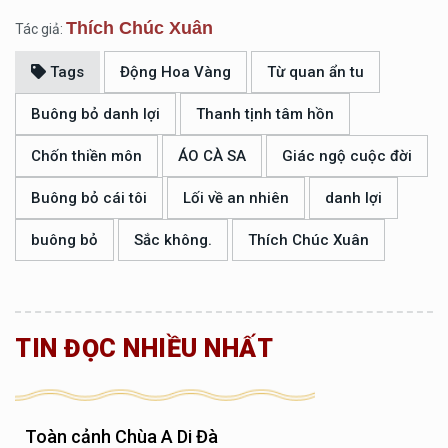
Thích Chúc Xuân
Tác giả:
Tags
Động Hoa Vàng
Từ quan ẩn tu
Buông bỏ danh lợi
Thanh tịnh tâm hồn
Chốn thiền môn
ÁO CÀ SA
Giác ngộ cuộc đời
Buông bỏ cái tôi
Lối về an nhiên
danh lợi
buông bỏ
Sắc không.
Thích Chúc Xuân
TIN ĐỌC NHIỀU NHẤT
Toàn cảnh Chùa A Di Đà