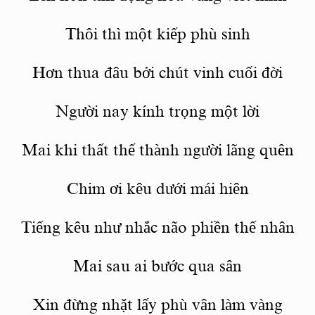
Th
ôi thì một kiếp ph
ù
sinh
Hơn thua đâu bở
i ch
út vinh cuối đời
Người nay kính trọng một lời
Mai khi thấ
t th
ế
th
ành người l
ã
ng quên
Chim
ơi kêu dưới mái hiên
Tiếng kêu như nhắc n
ã
o phiề
n th
ế nhân
Mai sau ai bước qua sân
Xin đừng nhặt lấy ph
ù
vân làm vàng