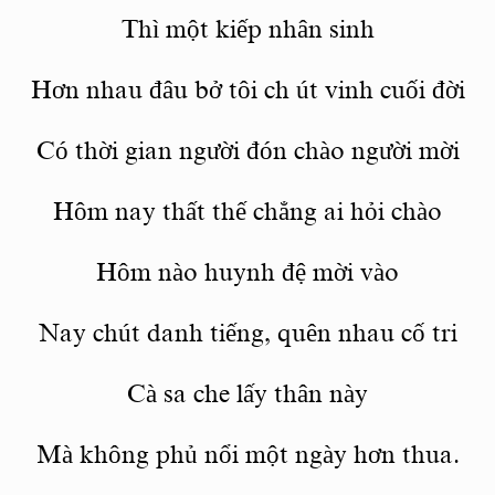
Thì
một kiếp nhân sinh
Hơn nhau đâu bở
tôi ch
út vinh cuối đời
Có
thời gian
người đón chào người mời
Hôm nay thấ
t th
ế chẳng ai hỏ
i ch
ào
Hôm nào huynh đệ mời vào
Nay chút danh tiếng, quên nhau cố tri
Cà
sa che l
ấ
y th
ân này
Mà không phủ nổi một ngà
y h
ơn thua.