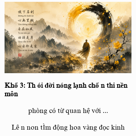
Khổ
3: Th
ói đời nóng lạnh chố
n thi
nền
môn
phòng có từ quan hệ với
...
Lê
n non tÌm
động hoa vàng đọc kinh