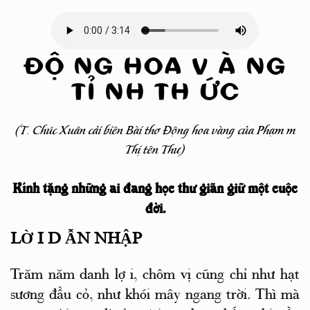
ĐỘ
NG HOA V
À
NG
TỈ
NH TH
ỨC
(T. Chúc Xuân cải biên Bài thơ Động hoa vàng của Phạm
m
Thị
tên Thư)
Kính tặng những ai đang học thư giãn giữ
một
cuộc
đời.
LỜ
I D
ẪN NHẬP
Trăm năm danh lợ
i, chôm
vị cũng chỉ như hạt
sương đầu cỏ, như khói mây ngang trời. Thì mà