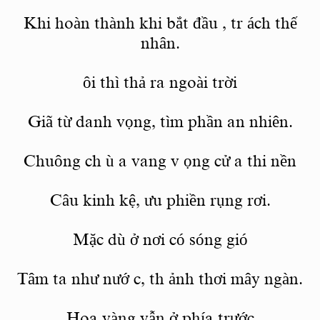
Khi hoàn thành khi bắt đầu
, tr
ách thế
nhân.
ôi
thì thả ra ngoài trời
Giã từ danh vọng, tìm phần an nhiên.
Chuông ch
ù
a vang v
ọng cử
a thi
nền
Câu kinh kệ, ưu phiền rụng rơi.
Mặc dù ở nơi có sóng gió
Tâm ta như nướ
c, th
ảnh thơi mây ngàn.
Hoa vàng vẫn ở phía trước