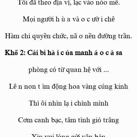
Tôi
đã
theo địa vị, lạc vào nỏo mê.
Mọi người h
ù
a và
o c
ườ
i
chê
Hàm chi quyền chức, nã o
nền
đường trần.
Khổ 2: Cái bi hà
i c
ủa manh á
o c
à sa
phòng có từ quan hệ với
...
Lê
n non t
ìm động hoa vàng cúng kinh
Thì
ôi nhìn lạ
i chính
mình
Cơm canh bạc, tâm tình gió trăng
Xin vui lòng
gửi văn
bản