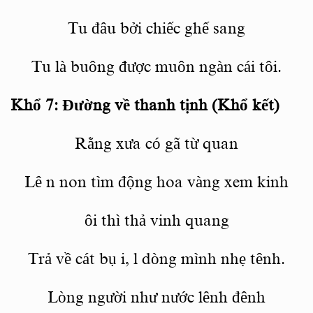
Tu đâu bở
i chi
ếc ghế
sang
Tu là buông được muôn ngàn cái tôi.
Khổ 7: Đường về thanh tịnh (Khổ kết)
Rằng xưa có gã từ
quan
Lê
n non
tìm động hoa vàng xem kinh
ôi
thì thả vinh quang
Trả về cát bụ
i, l
dòng mình nhẹ tênh.
Lòng người như nước lênh đênh