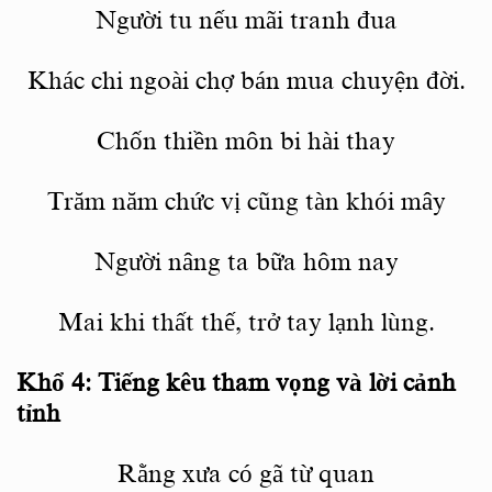
Người tu nếu m
ã
i tranh đua
Khác chi ngoà
i ch
ợ bán mua chuyện đời.
Chố
n thi
ền môn bi hài thay
Trăm năm chức vị cũng tàn khói mây
Người nâng ta bữa hôm nay
Mai khi thấ
t th
ế, trở tay lạnh l
ù
ng.
Khổ
4: Ti
ếng kêu tham vọng và lờ
i c
ảnh
tỉnh
Rằng xưa có gã từ
quan