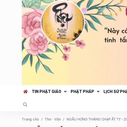
TIN PHẬT GIÁO
PHẬT PHÁP
LỊCH SỬ PH
Trang chủ
Thơ - Văn
NGẪU HỨNG THÁNG CHẠP ẤT TỴ - 2