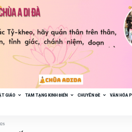
ẬT GIÁO
TAM TẠNG KINH ĐIỂN
CHUYÊN ĐỀ
VĂN HÓA 
026