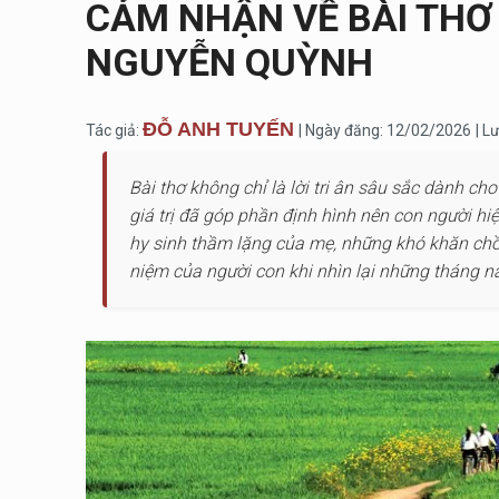
CẢM NHẬN VỀ BÀI THƠ
NGUYỄN QUỲNH
ĐỖ ANH TUYẾN
Tác giả:
| Ngày đăng: 12/02/2026
| L
Bài thơ không chỉ là lời tri ân sâu sắc dành 
giá trị đã góp phần định hình nên con người h
hy sinh thầm lặng của mẹ, những khó khăn chồ
niệm của người con khi nhìn lại những tháng 