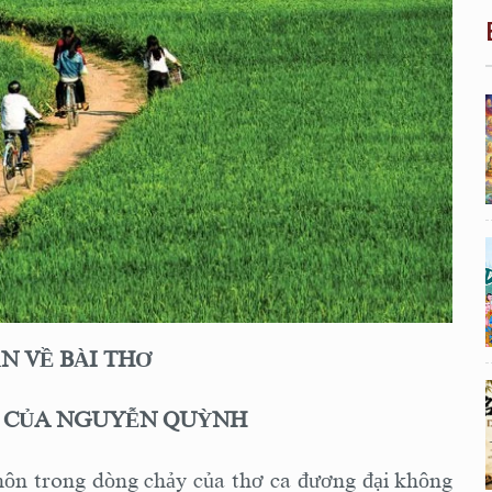
N VỀ BÀI THƠ
" CỦA NGUYỄN QUỲNH
hôn trong dòng chảy của thơ ca đương đại không