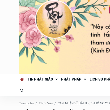
TIN PHẬT GIÁO
PHẬT PHÁP
LỊCH SỬ PH
Trang chủ
Thơ - Văn
CẢM NHẬN VỀ BÀI THƠ "NHỚ NGÀY