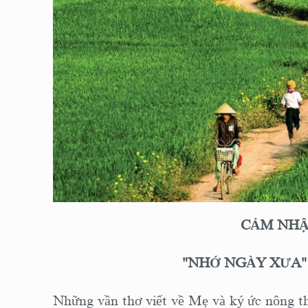
CẢM NHẬ
"NHỚ NGÀY XƯA
Những vần thơ viết về Mẹ và ký ức nông t