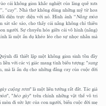
vào cái không gian khắc nghiệt của làng quê xưa
”, “
cay
”. Nhà thơ không dùng những mỹ từ hoa
ối diện trực diện với nó. Hình ảnh “
Nắng mòn
n sát sắc sảo, cho thấy cái nắng không chỉ thiêu
con người. Sự chuyển hóa giữa cái vô hình (nắng)
hính là một ẩn dụ khéo léo cho sự nhọc nhằn mà
ỳnh đã thiết lập một không gian sinh tồn đầy
 liền với các vị giác mang tính biểu tượng: "
sung
ăn, mà là ẩn dụ cho những đắng cay của cuộc đời
gày cuộng rơm
" là một liên tưởng rất đắt. Tác giả
mòn
", "
héo gày
" trên chính những vật thể vô tri
 mòn đi sức lực của con người, biến cuộc đời mẹ