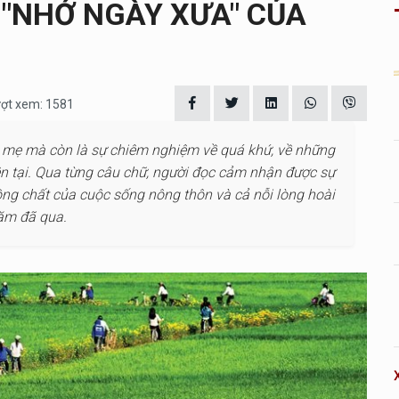
 "NHỚ NGÀY XƯA" CỦA
ượt xem: 1581
cho mẹ mà còn là sự chiêm nghiệm về quá khứ, về những
iện tại. Qua từng câu chữ, người đọc cảm nhận được sự
ng chất của cuộc sống nông thôn và cả nỗi lòng hoài
năm đã qua.