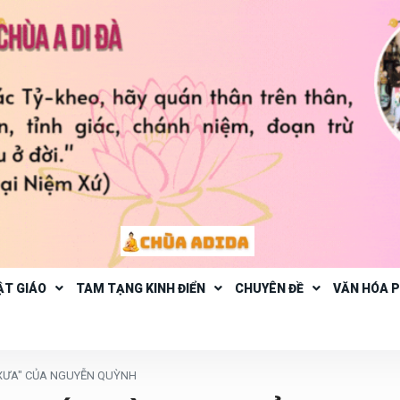
ẬT GIÁO
TAM TẠNG KINH ĐIỂN
CHUYÊN ĐỀ
VĂN HÓA 
 XƯA" CỦA NGUYỄN QUỲNH