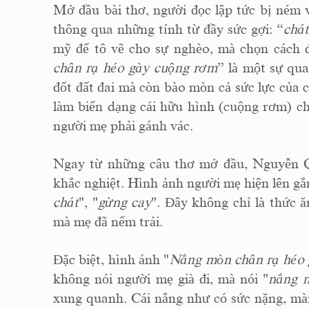
Mở đầu bài thơ, người đọc lập tức bị ném 
thông qua những tính từ đầy sức gợi: “
chát
mỹ để tô vẽ cho sự nghèo, mà chọn cách đ
chân rạ héo gày cuộng rơm
” là một sự qua
đốt đất đai mà còn bào mòn cả sức lực của 
làm biến dạng cái hữu hình (cuộng rơm) c
người mẹ phải gánh vác.
Ngay từ những câu thơ mở đầu, Nguyễn Qu
khắc nghiệt. Hình ảnh người mẹ hiện lên gắn
chát
", "
gừng cay
". Đây không chỉ là thức 
mà mẹ đã nếm trải.
Đặc biệt, hình ảnh "
Nắng mòn chân rạ héo 
không nói người mẹ già đi, mà nói "
nắng 
xung quanh. Cái nắng như có sức nặng, mài