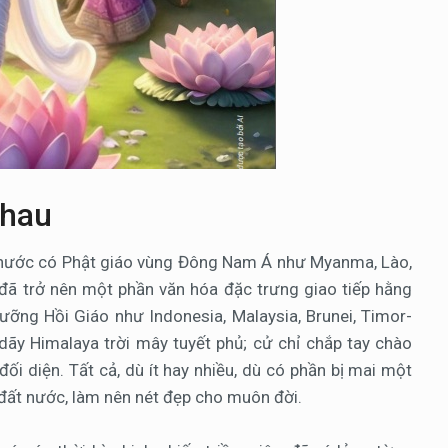
nhau
g nước có Phật giáo vùng Đông Nam Á như Myanma, Lào,
 đã trở nên một phần văn hóa đặc trưng giao tiếp hằng
ỡng Hồi Giáo như Indonesia, Malaysia, Brunei, Timor-
ãy Himalaya trời mây tuyết phủ; cử chỉ chắp tay chào
ối diện. Tất cả, dù ít hay nhiều, dù có phần bị mai một
 đất nước, làm nên nét đẹp cho muôn đời.