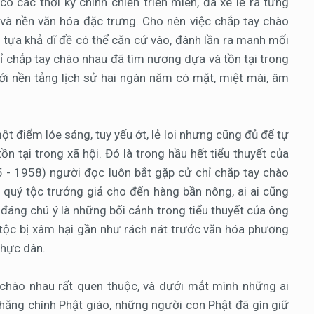
ó các thời kỳ chinh chiến triền miên, đã xé lẻ ra từng
và nền văn hóa đặc trưng. Cho nên việc chắp tay chào
m tựa khả dĩ đề có thể căn cứ vào, đành lần ra manh mối
ỉ chắp tay chào nhau đã tìm nương dựa và tồn tại trong
ới nền tảng lịch sử hai ngàn năm có mặt, miệt mài, âm
t điểm lóe sáng, tuy yếu ớt, lẻ loi nhưng cũng đủ để tự
n tại trong xã hội. Đó là trong hầu hết tiểu thuyết của
 - 1958) người đọc luôn bắt gặp cử chỉ chắp tay chào
p quý tộc trưởng giả cho đến hàng bần nông, ai ai cũng
u đáng chú ý là những bối cảnh trong tiểu thuyết của ông
 tộc bị xâm hại gần như rách nát trước văn hóa phương
thực dân.
y chào nhau rất quen thuộc, và dưới mắt mình những ai
chăng chính Phật giáo, những người con Phật đã gìn giữ