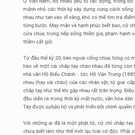
Ở Việt Nam, do nhiều yếu tố tác động, trong đó c
mảnh nhỏ các thời kỳ xây dựng cung cách sống 
nhau như tan vào dĩ vãng, khó có thể tìm tra điể
từng bước. May mắn và hạnh phúc biết bao, cử ch
cửa chùa, trong nếp sống thiền gia, phạm hạnh v
thầm cất giữ.
Từ đầu thế kỷ 20, bên ngoài cổng chùa, từng có mộ
hào về một cái chắp tay chào nhau đã từng còn tồ
nhà văn Hồ Biểu Chánh - tức Hồ Văn Trung (1885
nhau (hay vái chào) của các nhân vật, từ giai cấ
chắp tay như thế khi gặp nhau rất trân trọng. Điề
đều diễn ra trong thời kỳ mất nước, văn hóa dân
Tây được sựbảo hộ và phát triển bởi chính quyền 
Với những ai đã là một phật tử, cử chỉ chắp ta
chưa biết làm như thế mới lạc loài cô độc. Phải 