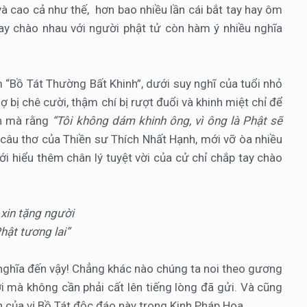
 cao cả như thế, hơn bao nhiều lần cái bắt tay hay ôm
ay chào nhau với người phật tử còn hàm ý nhiều nghĩa
m “Bồ Tát Thường Bất Khinh”, dưới suy nghĩ của tuổi nhỏ
 bị chê cười, thậm chí bị rượt đuổi và khinh miệt chỉ để
ch mà rằng
“Tôi không dám khinh ông, vì ông là Phật sẽ
 câu thơ của Thiền sư Thích Nhất Hạnh, mới vỡ òa nhiều
 hiểu thêm chân lý tuyệt vời của cử chỉ chắp tay chào
 xin tặng người
hật tương lai”
 nghĩa đến vậy! Chẳng khác nào chúng ta noi theo gương
 mà không cần phải cất lên tiếng lòng đã gửi. Và cũng
n của vị Bồ Tát độc đáo này trong Kinh Pháp Hoa.