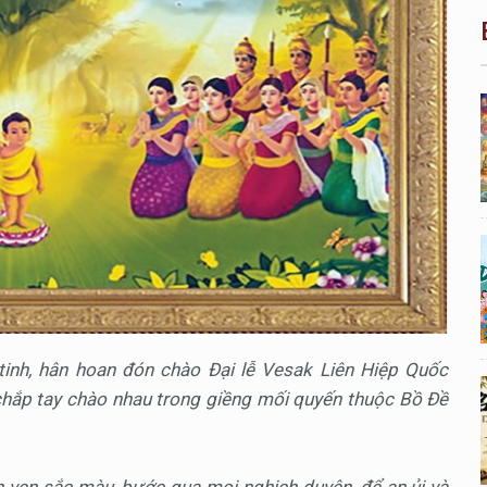
tinh, hân hoan đón chào Đại lễ Vesak Liên Hiệp Quốc
 chắp tay chào nhau trong giềng mối quyến thuộc Bồ Đề
vẹn sắc màu, bước qua mọi nghịch duyên, để an ủi và