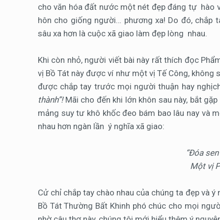
cho văn hóa đất nước một nét đẹp đáng tự hào và
hôn cho giống người… phương xa! Do đó, chắp t
sâu xa hơn là cuộc xã giao làm đẹp lòng nhau.
Khi còn nhỏ, người viết bài này rất thích đọc Phẩ
vị Bồ Tát này được ví như một vị Tế Công, không sợ
được chắp tay trước mọi người thuận hay nghị
thành”!
Mãi cho đến khi lớn khôn sau này, bắt gặp
mảng suy tư khô khốc đeo bám bao lâu nay và mới
nhau hơn ngàn lần ý nghĩa xã giao:
“Đóa sen
Một vị P
Cử chỉ chắp tay chào nhau của chúng ta đẹp và ý
Bồ Tát Thường Bất Khinh phó chúc cho mọi người
nhờ câu thơ này, chúng tôi mới hiểu thêm ý nguyệ