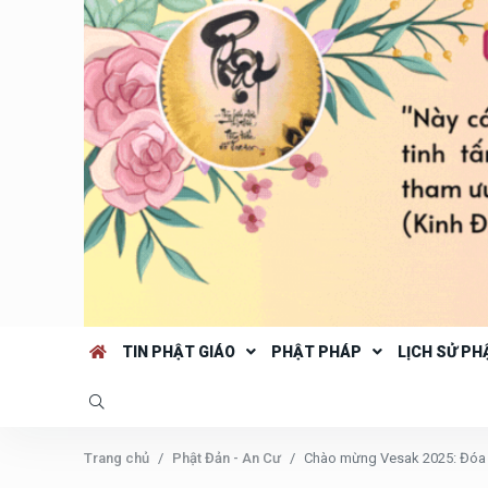
TIN PHẬT GIÁO
PHẬT PHÁP
LỊCH SỬ PH
Trang chủ
Phật Đản - An Cư
Chào mừng Vesak 2025: Đóa 