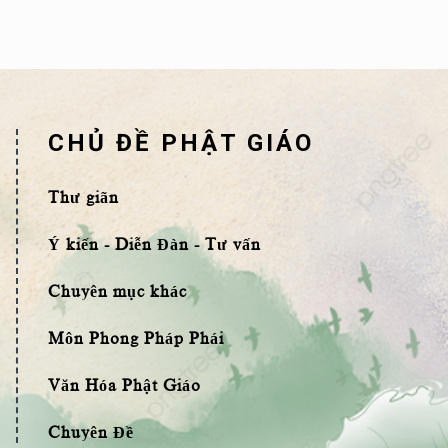
CHỦ ĐỀ PHẬT GIÁO
Thư giãn
Ý kiến - Diễn Đàn - Tư vấn
Chuyên mục khác
Môn Phong Pháp Phái
Văn Hóa Phật Giáo
Chuyên Đề