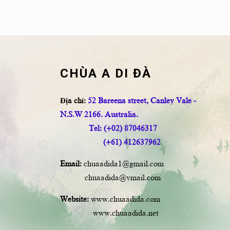
CHÙA A DI ĐÀ
Địa chỉ:
52 Bareena street, Canley Vale -
N.S.W 2166. Australia.
Tel: (+02) 87046317
(+61) 412637962
Email:
chuaadida1@gmail.com
chuaadida@ymail.com
Website:
www.chuaadida.com
www.chuaadida.net