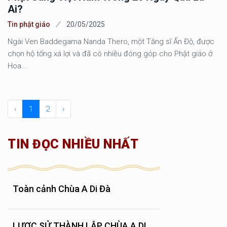
Ai?
Tin phật giáo
20/05/2025
Ngài Ven Baddegama Nanda Thero, một Tăng sĩ Ấn Độ, được
chọn hộ tống xá lợi và đã có nhiều đóng góp cho Phật giáo ở
Hoa...
‹
1
2
›
TIN ĐỌC NHIỀU NHẤT
Toàn cảnh Chùa A Di Đà
LƯỢC SỬ THÀNH LẬP CHÙA A DI