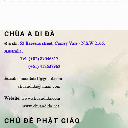
CHÙA A DI ĐÀ
Địa chỉ:
52 Bareena street, Canley Vale - N.S.W 2166.
Australia.
Tel: (+02) 87046317
(+61) 412637962
Email:
chuaadida1@gmail.com
chuaadida@ymail.com
Website:
www.chuaadida.com
www.chuaadida.net
CHỦ ĐỀ PHẬT GIÁO