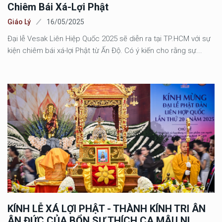
Chiêm Bái Xá-Lợi Phật
Giáo Lý
16/05/2025
Đại lễ Vesak Liên Hiệp Quốc 2025 sẽ diễn ra tại TP.HCM với sự
kiện chiêm bái xá-lợi Phật từ Ấn Độ. Có ý kiến cho rằng sự...
KÍNH LỄ XÁ LỢI PHẬT - THÀNH KÍNH TRI ÂN
ÂN ĐỨC CỦA BỔN SƯ THÍCH CA MÂU NI