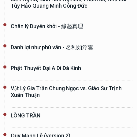
Tùy Hảo Quang Minh Công Đức
Chân lý Duyên khởi - 緣起真理
Danh lợi như phù vân - 名利如浮雲
Phật Thuyết Đại A Di Đà Kinh
Vật Lý Gia Trần Chung Ngọc vs. Giáo Sư Trịnh
Xuân Thuận
LÒNG TRẦN
Quy Mạng Lễ (version 2)