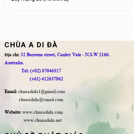
CHÙA A DI ĐÀ
Địa chỉ:
52 Bareena street, Canley Vale - N.S.W 2166.
Australia.
Tel: (+02) 87046317
(+61) 412637962
Email:
chuaadida1@gmail.com
chuaadida@ymail.com
Website:
www.chuaadida.com
www.chuaadida.net