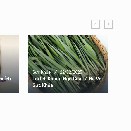
Sức Khỏe
22/02/2025
Sức 
i Ích
Lợi Ích Không Ngờ Của Lá Hẹ Với
Ăn 
Sức Khỏe
Huy