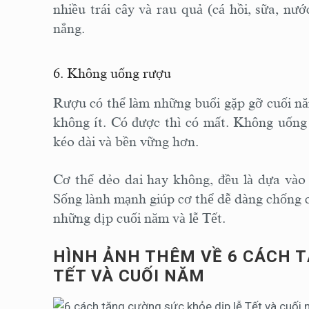
nhiều trái cây và rau quả (cá hồi, sữa, nư
nắng.
6. Không uống rượu
Rượu có thể làm những buổi gặp gỡ cuối nă
không ít. Có được thì có mất. Không uống 
kéo dài và bền vững hơn.
Cơ thể dẻo dai hay không, đều là dựa vào 
Sống lành mạnh giúp cơ thể dễ dàng chống ch
những dịp cuối năm và lễ Tết.
HÌNH ẢNH THÊM VỀ 6 CÁCH T
TẾT VÀ CUỐI NĂM