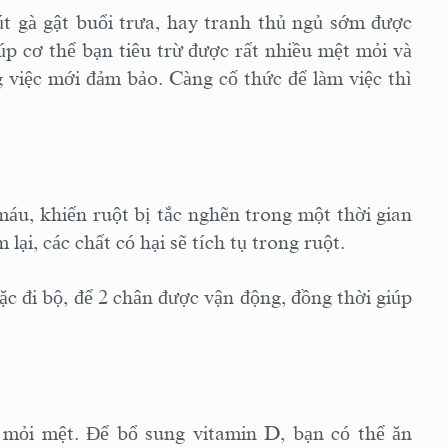
t gà gật buổi trưa, hay tranh thủ ngủ sớm được
úp cơ thể bạn tiêu trừ được rất nhiều mệt mỏi và
g việc mới đảm bảo. Càng cố thức để làm việc thì
máu, khiến ruột bị tắc nghẽn trong một thời gian
ại, các chất có hại sẽ tích tụ trong ruột.
ặc đi bộ, để 2 chân được vận động, đồng thời giúp
 mỏi mệt. Để bổ sung vitamin D, bạn có thể ăn