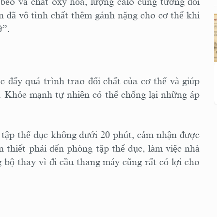
béo và chất oxy hóa, lượng calo cũng tương đối
n đã vô tình chất thêm gánh nặng cho cơ thể khi
ỡ”.
 đẩy quá trình trao đổi chất của cơ thể và giúp
t. Khỏe mạnh tự nhiên có thể chống lại những áp
n tập thể dục không dưới 20 phút, cảm nhận được
n thiết phải đến phòng tập thể dục, làm việc nhà
 bộ thay vì đi cầu thang máy cũng rất có lợi cho