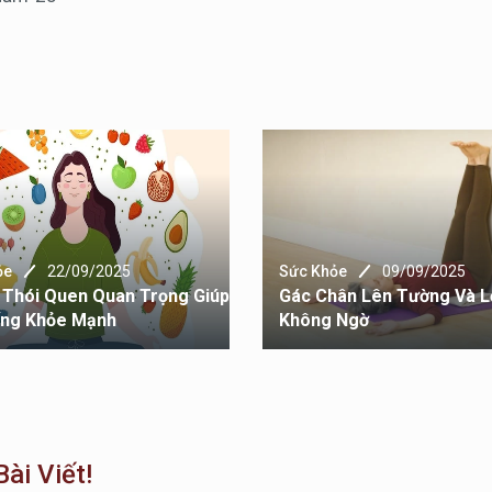
ỏe
22/09/2025
Sức Khỏe
09/09/2025
Thói Quen Quan Trọng Giúp
Gác Chân Lên Tường Và Lợ
ống Khỏe Mạnh
Không Ngờ
ài Viết!