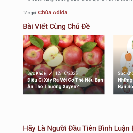
Chùa Adida
Tác giả:
Bài Viết Cùng Chủ Đề
Sức Khỏe
12/10/2025
Sức Kh
 Đường
Điều Gì Xảy Ra Với Cơ Thế Nếu Bạn
Những 
Ăn Táo Thường Xuyên?
Bạn S
Hãy Là Người Đầu Tiên Bình Luận B