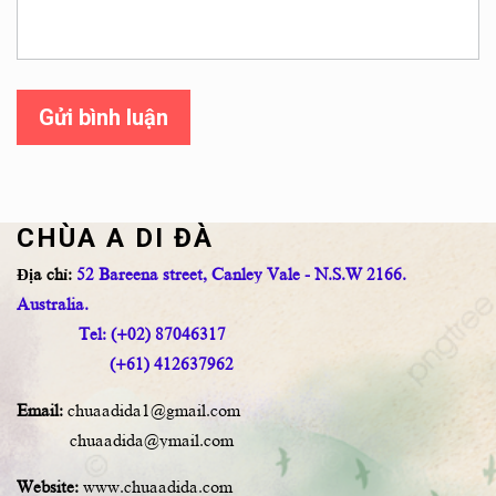
Gửi bình luận
CHÙA A DI ĐÀ
Địa chỉ:
52 Bareena street, Canley Vale - N.S.W 2166.
Australia.
Tel: (+02) 87046317
(+61) 412637962
Email:
chuaadida1@gmail.com
chuaadida@ymail.com
Website:
www.chuaadida.com