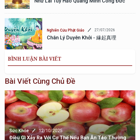
Như Lai Tùy Hảo Quang Minh Công Đức
27/07/2026
Nghiên Cứu Phật Giáo
Chân Lý Duyên Khởi - 緣起真理
BÌNH LUẬN BÀI VIẾT
Bài Viết Cùng Chủ Đề
Sức Khỏe
12/10/2025
Điều Gì Xảy Ra Với Cơ Thế Nếu Bạn Ăn Táo Thường