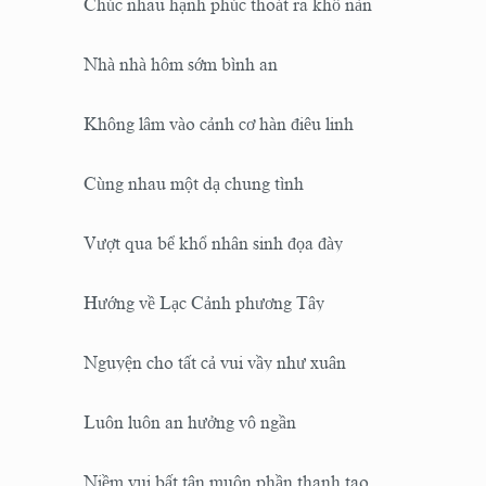
Chúc nhau hạnh phúc thoát ra khổ nàn
Nhà nhà hôm sớm bình an
Không lâm vào cảnh cơ hàn điêu linh
Cùng nhau một dạ chung tình
Vượt qua bể khổ nhân sinh đọa đày
Hướng về Lạc Cảnh phương Tây
Nguyện cho tất cả vui vầy như xuân
Luôn luôn an hưởng vô ngần
Niềm vui bất tận muôn phần thanh tao.