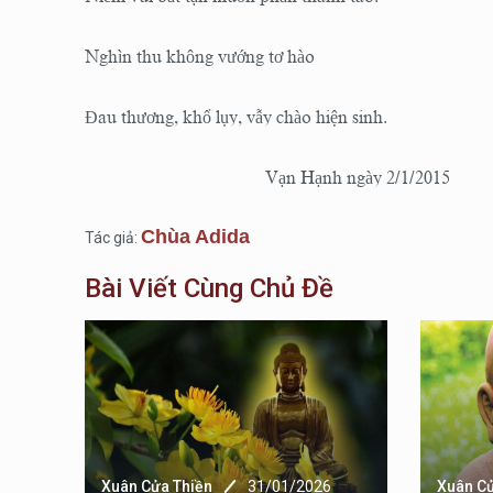
Nghìn thu không vướng tơ hào
Đau thương, khổ lụy, vẫy chào hiện sinh.
Vạn Hạnh ngày 2/1/2015
Chùa Adida
Tác giả:
Bài Viết Cùng Chủ Đề
ẠC
Xuân Cửa Thiền
31/01/2026
Xuân Cử