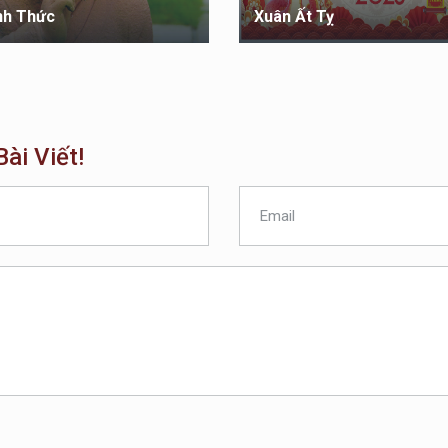
nh Thức
Xuân Ất Tỵ
ài Viết!