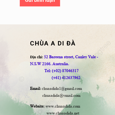
Gửi bình luận
CHÙA A DI ĐÀ
Địa chỉ:
52 Bareena street, Canley Vale -
N.S.W 2166. Australia.
Tel: (+02) 87046317
(+61) 412637962
Email:
chuaadida1@gmail.com
chuaadida@ymail.com
Website:
www.chuaadida.com
www.chuaadida.net