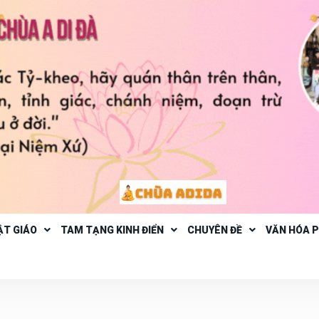
ẬT GIÁO
TAM TẠNG KINH ĐIỂN
CHUYÊN ĐỀ
VĂN HÓA 