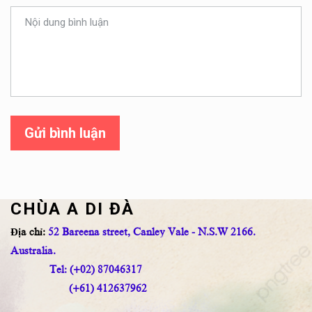
Gửi bình luận
CHÙA A DI ĐÀ
Địa chỉ:
52 Bareena street, Canley Vale - N.S.W 2166.
Australia.
Tel: (+02) 87046317
(+61) 412637962