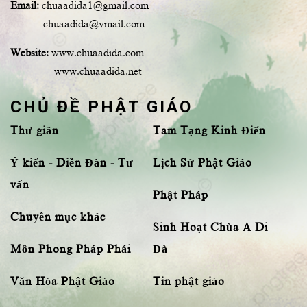
Email:
chuaadida1@gmail.com
chuaadida@ymail.com
Website:
www.chuaadida.com
www.chuaadida.net
CHỦ ĐỀ PHẬT GIÁO
Thư giãn
Tam Tạng Kinh Điển
Ý kiến - Diễn Đàn - Tư
Lịch Sử Phật Giáo
vấn
Phật Pháp
Chuyên mục khác
Sinh Hoạt Chùa A Di
Môn Phong Pháp Phái
Đà
Văn Hóa Phật Giáo
Tin phật giáo