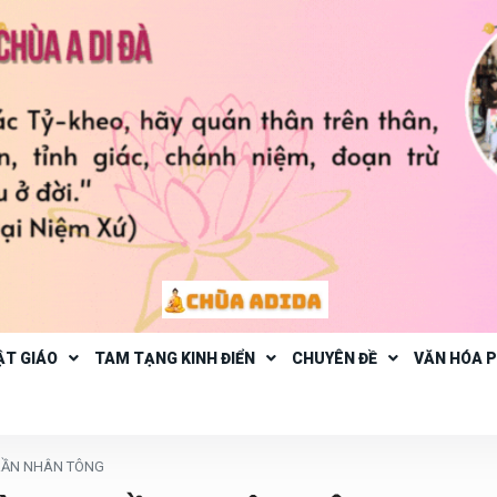
ẬT GIÁO
TAM TẠNG KINH ĐIỂN
CHUYÊN ĐỀ
VĂN HÓA 
RẦN NHÂN TÔNG