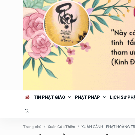
TIN PHẬT GIÁO
PHẬT PHÁP
LỊCH SỬ PH
Trang chủ
Xuân Cửa Thiền
XUÂN CẢNH - PHẬT HOÀNG T