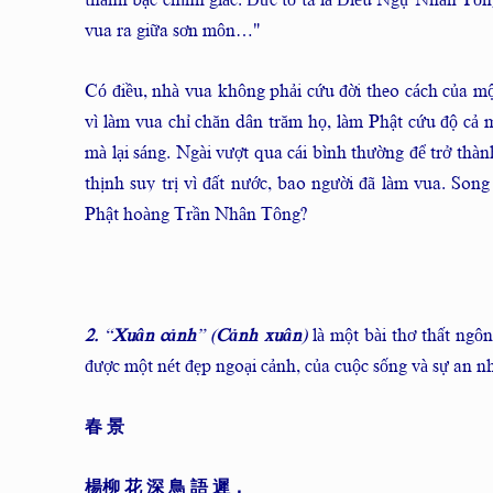
thành bậc chính giác. Đức tổ ta là Điều Ngự Nhân Tông
vua ra giữa sơn môn…"
Có điều, nhà vua không phải cứu đời theo cách của một
vì làm vua chỉ chăn dân trăm họ, làm Phật cứu độ cả 
mà lại sáng. Ngài vượt qua cái bình thường để trở thà
thịnh suy trị vì đất nước, bao người đã làm vua. Son
Phật hoàng Trần Nhân Tông?
2.
“
Xuân cảnh
” (
Cảnh xuân
)
là một bài thơ thất ngôn
được một nét đẹp ngoại cảnh, của cuộc sống và sự an n
春 景
楊柳 花
深
鳥
語 遲，