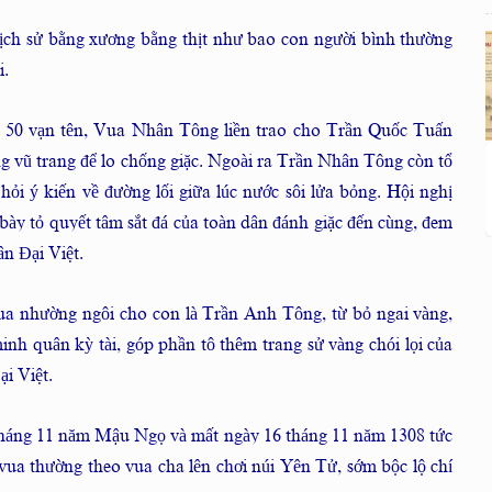
lịch sử bằng xương bằng thịt như bao con người bình thường
i.
 50 vạn tên, Vua Nhân Tông liền trao cho Trần Quốc Tuấn
ợng vũ trang để lo chống giặc. Ngoài ra Trần Nhân Tông còn tổ
̉ hỏi ý kiến về đường lối giữa lúc nước sôi lửa bỏng. Hội nghị
đã bày tỏ quyết tâm sắt đá của toàn dân đánh giặc đến cùng, đem
n Đại Việt.
a nhường ngôi cho con là Trần Anh Tông, từ bỏ ngai vàng,
h quân kỳ tài, góp phần tô thêm trang sử vàng chói lọi của
ại Việt.
 tháng 11 năm Mậu Ngọ và mất ngày 16 tháng 11 năm 1308 tức
a thường theo vua cha lên chơi núi Yên Tử, sớm bộc lộ chí