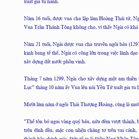
xuất gia tu hành.
Năm 16 tuổi, được vua cha lập làm Hoàng Thái tử, Ngà
Vua Trần Thánh Tông không cho, vì thấy Ngài có khả n
Năm 21 tuổi, Ngài được vua cha truyền ngôi báu (1297)
kinh bang tế thế, Ngài có công lớn trong việc lãnh đạ
xây dựng đất nước phồn vinh.
Tháng 7 năm 1299, Ngài cho xây dựng một am thiề
Lục” tháng 10 năm ấy Vua lên núi Yên Tử xuất gia tu
Mười lăm năm ở ngôi Thái Thượng Hoàng, cũng là mư
"Thế tôn bỏ ngai vàng quý báu, nửa đêm vượt thành, b
trên đỉnh đầu, mặc con nhện chăng tơ trên vai cánh, 