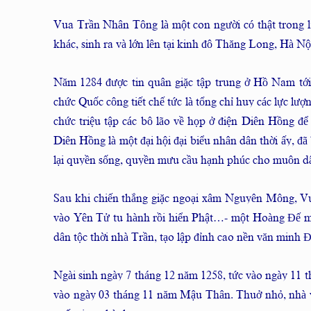
Vua Trần Nhân Tông là một con người có thật trong 
khác, sinh ra và lớn lên tại kinh đô Thăng Long, Hà Nộ
Năm 1284 được tin quân giặc tập trung ở Hồ Nam tới
chức Quốc công tiết chế tức là tổng chỉ huy các lực lư
chức triệu tập các bô lão về họp ở điện Diên Hồng đê
Diên Hồng là một đại hội đại biểu nhân dân thời ấy, 
lại quyền sống, quyền mưu cầu hạnh phúc cho muôn dâ
Sau khi chiến thắng giặc ngoại xâm Nguyên Mông, Vu
vào Yên Tử tu hành rồi hiển Phật…- một Hoàng Đế min
dân tộc thời nhà Trần, tạo lập đỉnh cao nền văn minh Đ
Ngài sinh ngày 7 tháng 12 năm 1258, tức vào ngày 11
vào ngày 03 tháng 11 năm Mậu Thân. Thuở nhỏ, nhà vu