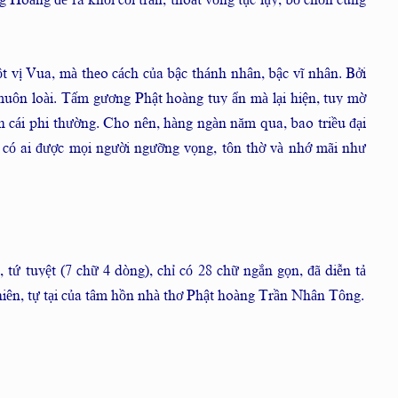
 Hoàng đế ra khỏi cõi trần, thoát vòng tục lụy, bỏ chốn cung
 vị Vua, mà theo cách của bậc thánh nhân, bậc vĩ nhân. Bởi
muôn loài. Tấm gương Phật hoàng tuy ẩn mà lại hiện, tuy mờ
nh cái phi thường. Cho nên, hàng ngàn năm qua, bao triều đại
g có ai được mọi người ngưỡng vọng, tôn thờ và nhớ mãi như
, tứ tuyệt (7 chữ 4 dòng), chỉ có 28 chữ ngắn gọn, đã diễn tả
hiên, tự tại của tâm hồn nhà thơ Phật hoàng Trần Nhân Tông.