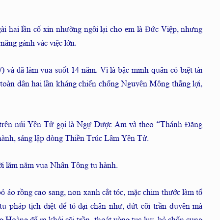
i hai lần cố xin nhường ngôi lại cho em là Đức Việp, nhưng
ăng gánh vác việc lớn.
 và đã làm vua suốt 14 năm. Vì là bậc minh quân có biệt tài
o toàn dân hai lần kháng chiến chống Nguyên Mông thắng lợi,
n trên núi Yên Tử gọi là Ngự Dược Am và theo “Thánh Đăng
 hành, sáng lập dòng Thiền Trúc Lâm Yên Tử.
ời lăm năm vua Nhân Tông tu hành.
ỏ áo rồng cao sang, non xanh cắt tóc, mặc chim thước làm tổ
tu pháp tịch diệt để tỏ đại chân như, dứt cõi trần duyên mà