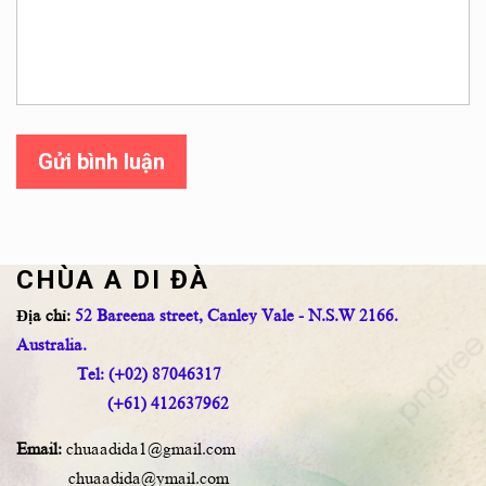
Gửi bình luận
CHÙA A DI ĐÀ
Địa chỉ:
52 Bareena street, Canley Vale - N.S.W 2166.
Australia.
Tel: (+02) 87046317
(+61) 412637962
Email:
chuaadida1@gmail.com
chuaadida@ymail.com