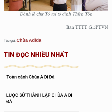
Đảnh lễ chư Tổ tại tổ đình Thiền Tôn
Ban TTTT GĐPTVN
Chùa Adida
Tác giả:
TIN ĐỌC NHIỀU NHẤT
Toàn cảnh Chùa A Di Đà
LƯỢC SỬ THÀNH LẬP CHÙA A DI
ĐÀ