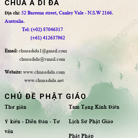
CHÙA A DI ĐÀ
Địa chỉ:
52 Bareena street, Canley Vale - N.S.W 2166.
Australia.
Tel: (+02) 87046317
(+61) 412637962
Email:
chuaadida1@gmail.com
chuaadida@ymail.com
Website:
www.chuaadida.com
www.chuaadida.net
CHỦ ĐỀ PHẬT GIÁO
Thư giãn
Tam Tạng Kinh Điển
Ý kiến - Diễn Đàn - Tư
Lịch Sử Phật Giáo
vấn
Phật Pháp