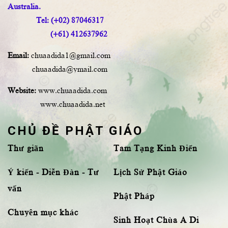
Australia.
Tel: (+02) 87046317
(+61) 412637962
Email:
chuaadida1@gmail.com
chuaadida@ymail.com
Website:
www.chuaadida.com
www.chuaadida.net
CHỦ ĐỀ PHẬT GIÁO
Thư giãn
Tam Tạng Kinh Điển
Ý kiến - Diễn Đàn - Tư
Lịch Sử Phật Giáo
vấn
Phật Pháp
Chuyên mục khác
Sinh Hoạt Chùa A Di