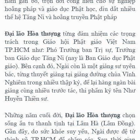
năm gắn bó, trọn đời cống hiến cho sự nghiệp
hoằng pháp và giáo dục Phật học, dìu dắt nhiều
thế hệ Tăng Ni và hoằng truyền Phật pháp
Đại lão Hòa thượng
từng đảm nhiệm các trọng
trách trong Giáo hội Phật giáo Việt Nam
TP.HCM như: Phó Trưởng ban Trị sự, Trưởng
ban Giáo dục Tăng Ni (nay là Ban Giáo dục Phật
giáo). Bên cạnh đó, Ngài còn là một giảng sư uyên
bác, từng thuyết giảng tại giảng đường chùa Vĩnh
Nghiêm trong nhiều thập kỷ, để lại hàng ngàn bài
giảng cùng nhiều trước tác, thi phẩm ký tên Như
Huyễn Thiền sư.
Những năm cuối đời,
Đại lão Hòa thượng
chọn
sống ẩn tu thanh tịnh tại Lâm Hà (Lâm Đồng).
Gần đây, do sức khỏe suy yếu, Ngài được đệ tử
thỉnh về TP.HCM để chăm sóc. Sau thời gian