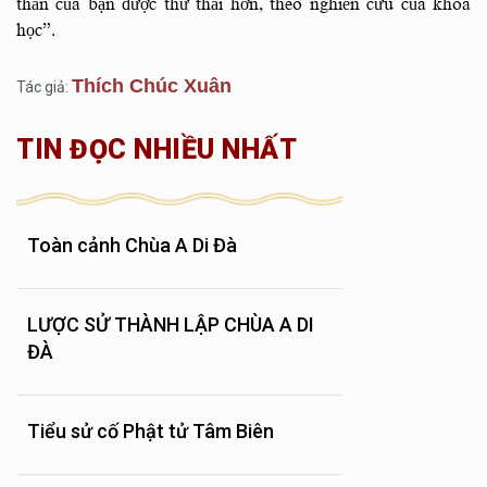
thần của bạn được thư thái hơn, theo nghiên cứu của khoa
học”.
Thích Chúc Xuân
Tác giả:
TIN ĐỌC NHIỀU NHẤT
Toàn cảnh Chùa A Di Đà
LƯỢC SỬ THÀNH LẬP CHÙA A DI
ĐÀ
Tiểu sử cố Phật tử Tâm Biên