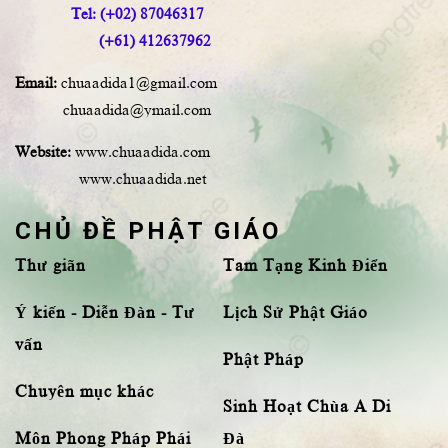
Tel: (+02) 87046317
(+61) 412637962
Email:
chuaadida1@gmail.com
chuaadida@ymail.com
Website:
www.chuaadida.com
www.chuaadida.net
CHỦ ĐỀ PHẬT GIÁO
Thư giãn
Tam Tạng Kinh Điển
Ý kiến - Diễn Đàn - Tư
Lịch Sử Phật Giáo
vấn
Phật Pháp
Chuyên mục khác
Sinh Hoạt Chùa A Di
Môn Phong Pháp Phái
Đà