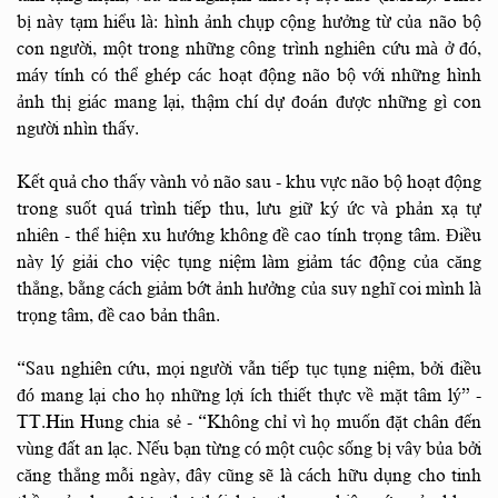
bị này tạm hiểu là: hình ảnh chụp cộng hưởng từ của não bộ
con người, một trong những công trình nghiên cứu mà ở đó,
máy tính có thể ghép các hoạt động não bộ với những hình
ảnh thị giác mang lại, thậm chí dự đoán được những gì con
người nhìn thấy.
Kết quả cho thấy vành vỏ não sau - khu vực não bộ hoạt động
trong suốt quá trình tiếp thu, lưu giữ ký ức và phản xạ tự
nhiên - thể hiện xu hướng không đề cao tính trọng tâm. Điều
này lý giải cho việc tụng niệm làm giảm tác động của căng
thẳng, bằng cách giảm bớt ảnh hưởng của suy nghĩ coi mình là
trọng tâm, đề cao bản thân.
“Sau nghiên cứu, mọi người vẫn tiếp tục tụng niệm, bởi điều
đó mang lại cho họ những lợi ích thiết thực về mặt tâm lý” -
TT.Hin Hung chia sẻ - “Không chỉ vì họ muốn đặt chân đến
vùng đất an lạc. Nếu bạn từng có một cuộc sống bị vây bủa bởi
căng thẳng mỗi ngày, đây cũng sẽ là cách hữu dụng cho tinh