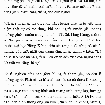
bố những phát hiện chỉ rõ sự liên kết giữa lý trí và trái tim, đến
nay cũng đã có khám phá mới hơn về việc tụng niệm, với khả
năng giảm thiểu căng thẳng cho con người.
“Chúng tôi nhận thấy, nguồn năng lượng phát ra từ việc tụng
niệm thật sự có tác dụng khi con người muốn giải phóng
những phiền muộn trong mình” - TT. Sik Hing Hung, một tu
sĩ Phật giáo và là Giám đốc điều hành Trung tâm Phật học
thuộc Đại học Hồng Kông, chia sẻ trong buổi công bố đề tài
nghiên cứu mới nhất của trung tâm, nhấn mạnh ý kiến: “Lý
do vì sao một mảnh giấy lại liên quan đến việc con người đang
đối mặt với căng thẳng”.
Đề tài nghiên cứu bao gồm 21 người tham gia, họ đều là
những người Phật tử, và hầu hết họ đều có tối thiểu là khoảng
một năm thực hành tụng niệm kinh A Di Đà. Mỗi người tham
gia sẽ được xem những hình ảnh mang tính trung lập, hay gợi
lên sự căng thẳng, trong khi họ niệm danh hiệu A Di Đà hay
nghĩ đến hình tượng ông già Noel, thậm chí là không niệm gì