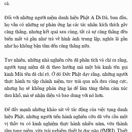
cả.
Đối với những người niệm danh hiệu Phật A Di Đà, ban đầu,
họ vẫn có những sự phản ứng lại các tác nhân kích thích gây
căng thẳng, nhưng kết quả sau cùng, tất cả sự căng thẳng đều
biến mất và gần như trả về hình ảnh trung lập, nghĩa là gần
như họ không bận tâm đến căng thẳng nữa.
Tuy nhiên, những nhà nghiên cứu đã phân tích và chỉ ra rằng,
người tụng niệm đã đi theo hướng mà một bài kinh tên gọi
kinh Mũi tên đã chỉ rõ. Ở đó Đức Phật dạy rằng, những người
thực hành tu tập chánh niệm, tuy trải qua nỗi đau cùng cực,
nhưng họ sẽ không phản ứng lại để làm tăng thêm cảm xúc
đau khổ, mà sẽ nhận diện và bao dung với nó hơn.
Để đẩy mạnh những khảo sát về tác động của việc tụng danh
hiệu Phật, những người tiến hành nghiên cứu đã yêu cầu một
vị thầy tu có kinh nghiệm thực hành nhiều năm, vừa thành
tâm tụng niệm, vừa trải nghiệm thiết bị đọc não (fMRI). Thiết