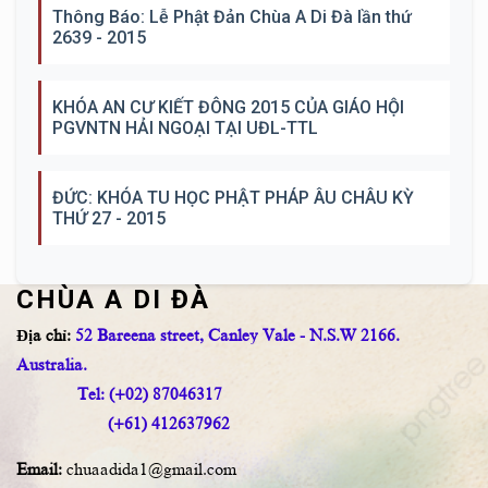
Thông Báo: Lễ Phật Đản Chùa A Di Đà lần thứ
2639 - 2015
KHÓA AN CƯ KIẾT ĐÔNG 2015 CỦA GIÁO HỘI
PGVNTN HẢI NGOẠI TẠI UĐL-TTL
ĐỨC: KHÓA TU HỌC PHẬT PHÁP ÂU CHÂU KỲ
THỨ 27 - 2015
CHÙA A DI ĐÀ
Địa chỉ:
52 Bareena street, Canley Vale - N.S.W 2166.
Australia.
Tel: (+02) 87046317
(+61) 412637962
Email:
chuaadida1@gmail.com