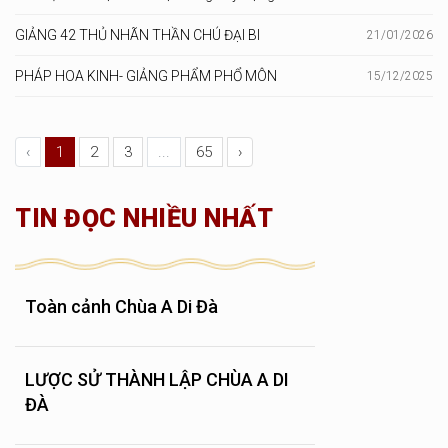
GIẢNG 42 THỦ NHÃN THẦN CHÚ ĐẠI BI
21/01/2026
PHÁP HOA KINH- GIẢNG PHẨM PHỔ MÔN
15/12/2025
‹
1
2
3
...
65
›
TIN ĐỌC NHIỀU NHẤT
Toàn cảnh Chùa A Di Đà
LƯỢC SỬ THÀNH LẬP CHÙA A DI
ĐÀ