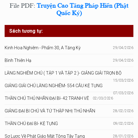
File PDF:
Truyện Cao Tăng Pháp Hiển (Phật
Quốc Ký)
Sách tương tự:
Kinh Hoa Nghiêm - Phẩm 30, A Tăng Kỳ
29/04/2026
Bình Thiên Hạ
29/04/2026
LĂNG NGHIÊM CHÚ ( TẬP 1 VÀ TẬP 2 )- GIẢNG GIẢI TRỌN BỘ
15/03/2026
GIẢNG GIẢI CHÚ LĂNG NGHIÊM- 554 CÂU KỆ TỤNG
07/03/2026
THẦN CHÚ THỦ NHÃN ĐẠI BI- 42 TRANH VẼ
02/03/2026
GIẢNG ĐẠI BI CHÚ VÀ TỨ THẬP NHỊ THỦ NHÃN
28/02/2026
THẦN CHÚ ĐẠI BI- KỆ TỤNG
09/02/2026
Sơ Lược Về Phật Giáo Mật Tông Tây Tạng
28/01/2026