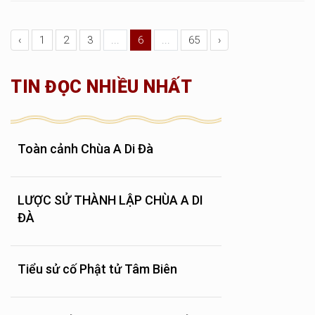
‹
1
2
3
...
6
...
65
›
TIN ĐỌC NHIỀU NHẤT
Toàn cảnh Chùa A Di Đà
LƯỢC SỬ THÀNH LẬP CHÙA A DI
ĐÀ
Tiểu sử cố Phật tử Tâm Biên