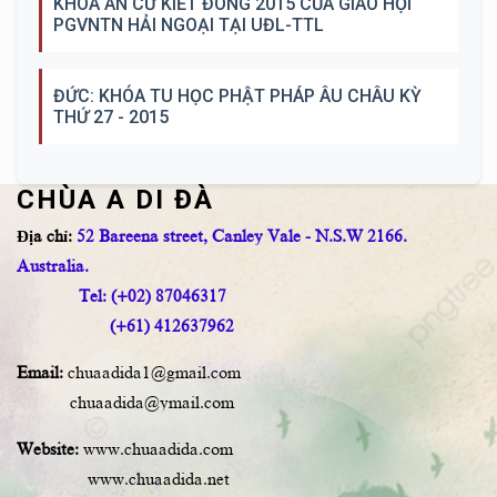
KHÓA AN CƯ KIẾT ĐÔNG 2015 CỦA GIÁO HỘI
PGVNTN HẢI NGOẠI TẠI UĐL-TTL
ĐỨC: KHÓA TU HỌC PHẬT PHÁP ÂU CHÂU KỲ
THỨ 27 - 2015
CHÙA A DI ĐÀ
Địa chỉ:
52 Bareena street, Canley Vale - N.S.W 2166.
Australia.
Tel: (+02) 87046317
(+61) 412637962
Email:
chuaadida1@gmail.com
chuaadida@ymail.com
Website:
www.chuaadida.com
www.chuaadida.net