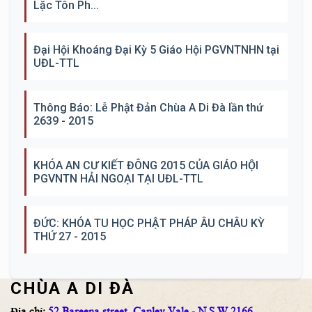
Lặc Tôn Ph...
Đại Hội Khoáng Đại Kỳ 5 Giáo Hội PGVNTNHN tại
UĐL-TTL
Thông Báo: Lễ Phật Đản Chùa A Di Đà lần thứ
2639 - 2015
KHÓA AN CƯ KIẾT ĐÔNG 2015 CỦA GIÁO HỘI
PGVNTN HẢI NGOẠI TẠI UĐL-TTL
ĐỨC: KHÓA TU HỌC PHẬT PHÁP ÂU CHÂU KỲ
THỨ 27 - 2015
CHÙA A DI ĐÀ
Địa chỉ:
52 Bareena street, Canley Vale - N.S.W 2166.