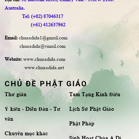
Australia.
Tel: (+02) 87046317
(+61) 412637962
Email:
chuaadida1@gmail.com
chuaadida@ymail.com
Website:
www.chuaadida.com
www.chuaadida.net
CHỦ ĐỀ PHẬT GIÁO
Thư giãn
Tam Tạng Kinh Điển
Ý kiến - Diễn Đàn - Tư
Lịch Sử Phật Giáo
vấn
Phật Pháp
Chuyên mục khác
Sinh Hoạt Chùa A Di