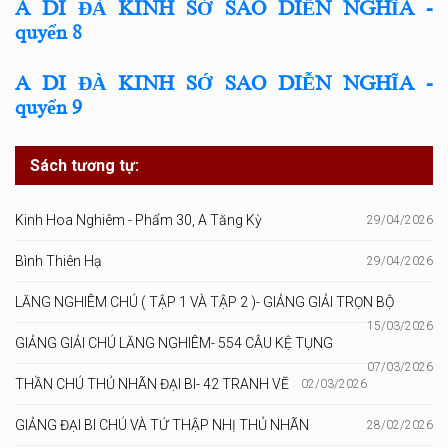
A DI ĐÀ KINH SỚ SAO DIỄN NGHĨA​​​​​​​ -
quyển 8
A DI ĐÀ KINH SỚ SAO DIỄN NGHĨA​​​​​​​ -
quyển 9
Sách tương tự:
Kinh Hoa Nghiêm - Phẩm 30, A Tăng Kỳ
29/04/2026
Bình Thiên Hạ
29/04/2026
LĂNG NGHIÊM CHÚ ( TẬP 1 VÀ TẬP 2 )- GIẢNG GIẢI TRỌN BỘ
15/03/2026
GIẢNG GIẢI CHÚ LĂNG NGHIÊM- 554 CÂU KỆ TỤNG
07/03/2026
THẦN CHÚ THỦ NHÃN ĐẠI BI- 42 TRANH VẼ
02/03/2026
GIẢNG ĐẠI BI CHÚ VÀ TỨ THẬP NHỊ THỦ NHÃN
28/02/2026