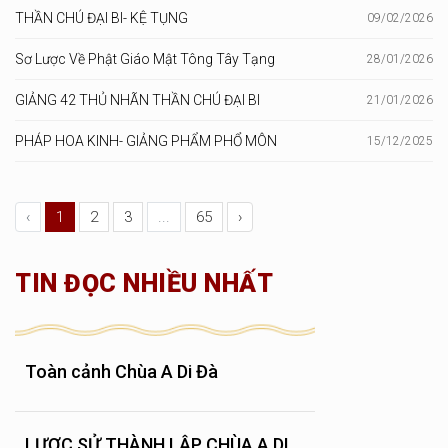
THẦN CHÚ ĐẠI BI- KỆ TỤNG
09/02/2026
Sơ Lược Về Phật Giáo Mật Tông Tây Tạng
28/01/2026
GIẢNG 42 THỦ NHÃN THẦN CHÚ ĐẠI BI
21/01/2026
PHÁP HOA KINH- GIẢNG PHẨM PHỔ MÔN
15/12/2025
‹
1
2
3
...
65
›
TIN ĐỌC NHIỀU NHẤT
Toàn cảnh Chùa A Di Đà
LƯỢC SỬ THÀNH LẬP CHÙA A DI