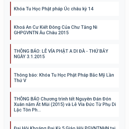
Khóa Tu Học Phật pháp Úc châu kỳ 14
Khoá An Cư Kiết Đông Của Chư Tăng Ni
GHPGVNTN Âu Châu 2015
THÔNG BÁO: LỄ VÍA PHẬT A DI ĐÀ - THỨ BẢY
NGÀY 3.1.2015
Thông báo: Khóa Tu Học Phật Pháp Bắc Mỹ Lần
Thứ V
THÔNG BÁO Chương trình tết Nguyên Đán Đón
Xuân năm Ất Mùi (2015) và Lễ Vía Đức Từ Phụ Di
Lặc Tôn Ph...
Đại Hội Khoáng Đại Kỳ 5 Giáo Hội PGVNTNHN tại