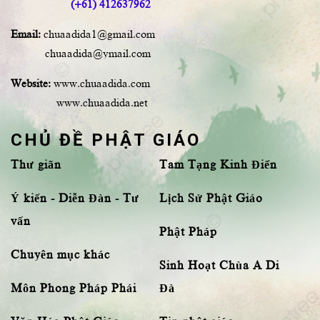
(+61) 412637962
Email:
chuaadida1@gmail.com
chuaadida@ymail.com
Website:
www.chuaadida.com
www.chuaadida.net
CHỦ ĐỀ PHẬT GIÁO
Thư giãn
Tam Tạng Kinh Điển
Ý kiến - Diễn Đàn - Tư
Lịch Sử Phật Giáo
vấn
Phật Pháp
Chuyên mục khác
Sinh Hoạt Chùa A Di
Môn Phong Pháp Phái
Đà