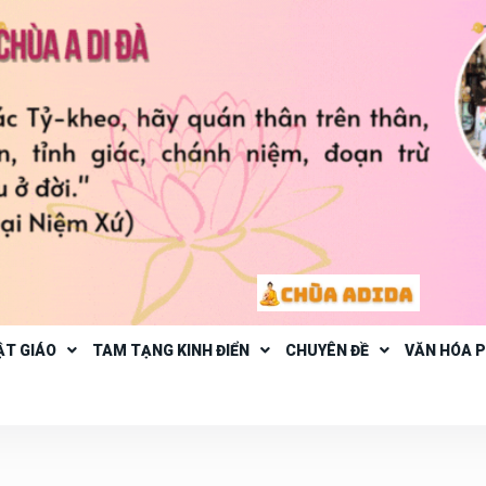
ẬT GIÁO
TAM TẠNG KINH ĐIỂN
CHUYÊN ĐỀ
VĂN HÓA 