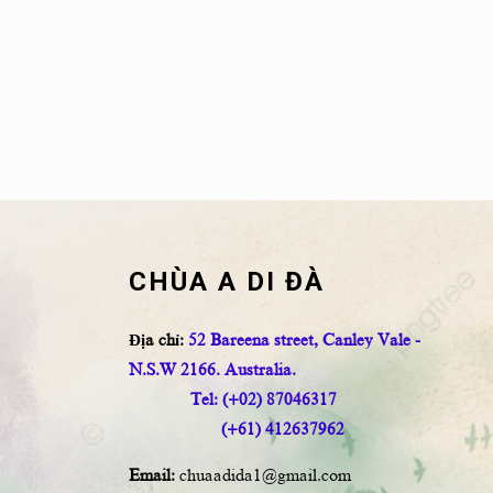
CHÙA A DI ĐÀ
Địa chỉ:
52 Bareena street, Canley Vale -
N.S.W 2166. Australia.
Tel: (+02) 87046317
(+61) 412637962
Email:
chuaadida1@gmail.com