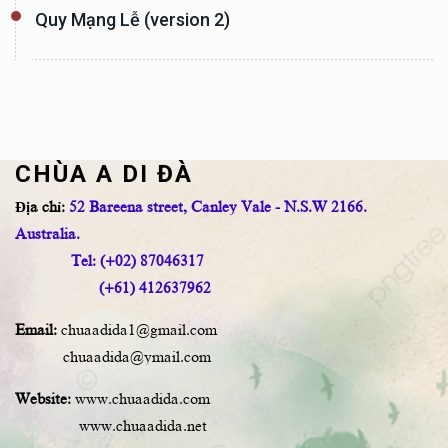
Quy Mạng Lễ (version 2)
CHÙA A DI ĐÀ
Địa chỉ:
52 Bareena street, Canley Vale - N.S.W 2166.
Australia.
Tel: (+02) 87046317
(+61) 412637962
Email:
chuaadida1@gmail.com
chuaadida@ymail.com
Website:
www.chuaadida.com
www.chuaadida.net