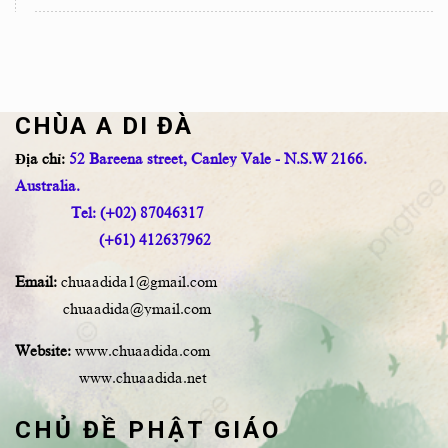
CHÙA A DI ĐÀ
Địa chỉ:
52 Bareena street, Canley Vale - N.S.W 2166.
Australia.
Tel: (+02) 87046317
(+61) 412637962
Email:
chuaadida1@gmail.com
chuaadida@ymail.com
Website:
www.chuaadida.com
www.chuaadida.net
CHỦ ĐỀ PHẬT GIÁO