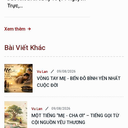
Trực,...
Xem thêm
Bài Viết Khác
09/08/2026
Vu Lan
VÒNG TAY MẸ - BẾN ĐỖ BÌNH YÊN NHẤT
CUỘC ĐỜI
09/08/2026
Vu Lan
MỘT TIẾNG “MẸ - CHA ƠI” – TIẾNG GỌI TỪ
CỘI NGUỒN YÊU THƯƠNG