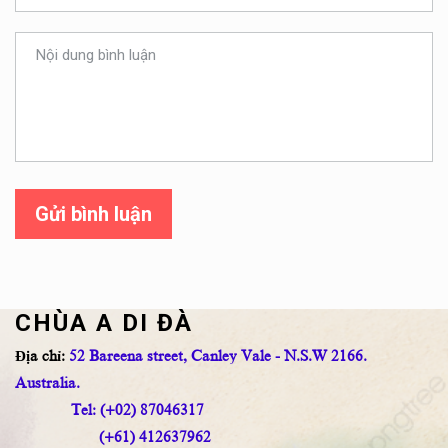
Gửi bình luận
CHÙA A DI ĐÀ
Địa chỉ:
52 Bareena street, Canley Vale - N.S.W 2166.
Australia.
Tel: (+02) 87046317
(+61) 412637962