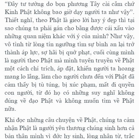
“Đây tư tưởng do bọn phương Tây cài cắm chứ
Kinh Phật không bao giờ dạy người ta như vậy”.
Thiết nghĩ, theo Phật là gieo lời hay ý đẹp thì tại
sao chúng ta phải gán cho bằng được cái xấu vào
những quan niệm khác với ý của mình? Như vậy,
v
ô tình từ lòng tín ngưỡng tìm sự bình an lại trở
thành áp lực, sợ hãi bị quở phạt
,
cuối cùng mình
là người theo Phật mà mình tuyên truyền về Phật
một
cách
chỉ trích,
áp đặt, khiến người ta hoang
mang
lo lắng,
làm cho người chưa đến với Phật
đã
cảm thấy bị tù túng, bị xúc phạm, mất đi quyền
con người, từ đó họ
có những suy nghĩ không
đúng về đạo Phật
và
không muốn tìm về Phật
nữa.
Khi đọc những câu chuyện về Phật, chúng ta cảm
nhận Phật là người yêu thương chúng sinh hơn cả
bản thân mình vì đức hy sinh, lòng nhân từ, trắc