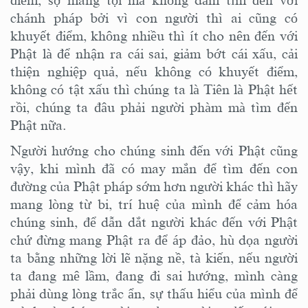
điểm
, sợ mang tội
mà không dám tìm đến với
chánh pháp bởi vì con người thì ai cũng có
khuyết điểm, không nhiều thì ít cho nên đến với
Phật là để nhận ra
cái sai
, giảm bớt
cái
xấu
, cải
thiện nghiệp quả,
nếu không có khuyết điểm,
không có tật xấu thì chúng ta là Tiên là Phật
hết
rồi, chúng ta đâu phải người phàm mà tìm đến
Phật nữa.
Người hướng cho chúng sinh đến với Phật cũng
vậy, khi mình đã có may mắn để tìm đến con
đường của Phật pháp sớm hơn người khác thì hãy
mang lòng từ bi, trí huệ của mình để cảm hóa
chúng sinh, để dẫn dắt người khác đến với Phật
chứ đừng mang Phật ra để áp đảo, hù dọa người
ta bằng những lời lẽ nặng nề, tà kiến, nếu người
ta đang mê lầm, đang đi sai hướng, mình càng
phải dùng lòng
trắc ẩn
, sự thấu hiểu của mình để