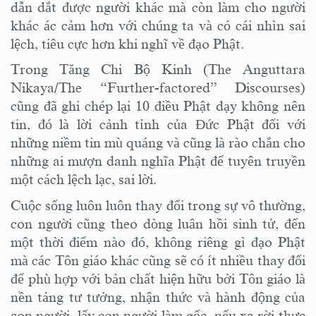
dẫn dắt được người khác mà còn làm cho người
khác ác cảm hơn với
chúng ta
và có cái nhìn sai
lệch, tiêu cực hơn khi nghĩ về đạo Phật.
Trong Tăng Chi Bộ Kinh (The Anguttara
Nikaya/The “Further-factored” Discourses)
cũng đã ghi chép lại 10 điều Phật dạy không nên
tin, đó là lời cảnh tỉnh của Đức Phật đối với
những niềm tin mù quáng và cũng là rào
chắn
cho
những ai mượn danh nghĩa Phật để tuyên truyền
một cách lệch lạc, sai lời.
Cuộc sống luôn luôn thay đổi trong sự vô thường,
con người cũng theo dòng luân hồi sinh tử,
đến
một thời điểm nào đó
,
không riêng gì đạo Phật
mà các Tôn giáo khác
cũng sẽ có ít nhiều
thay đổi
để
phù hợp với bản chất hiện hữu
bởi Tôn giáo là
nền tảng tư tưởng
, nhận thức và hành động
của
con người
, lấy con người làm gốc, nếu xa rời thực