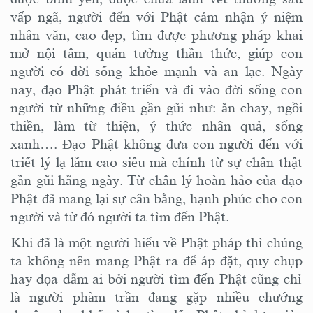
vấp ngã,
người
đến với Phật cảm nhận ý niệm
nhân văn, cao đẹp,
tìm được
phương pháp khai
mở nội tâm, quán tưởng thần thức
, giúp con
người có đời sống khỏe mạnh và an lạc
. Ngày
nay,
đ
ạo Phật phát triển và đi vào đời sống con
người từ những điều gần gũi như: ăn chay, ngồi
thiền, làm từ thiện, ý thức nhân quả
, sống
xanh…
.
Đạo Phật không đưa con người đến với
triết lý lạ lẫm cao siêu mà c
hính
từ sự chân thật
gần gũi hằng ngày. Từ
chân lý hoàn hảo của đạo
Phật đã mang lại sự cân bằng, hạnh phúc cho con
người và từ đó người ta tìm đến Phật.
Khi đã là một người hiểu về Phật pháp thì chúng
ta
không nên mang Phật ra để áp đặt
, quy chụp
hay dọa dẫm ai
bởi
người tìm đến Phật
cũng chỉ
là người phàm trần
đang
gặp nhiều chướng