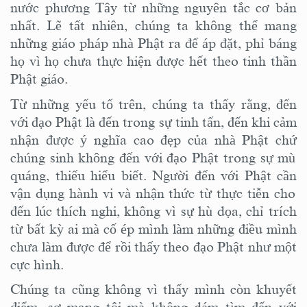
nước phương Tây
từ những nguyên tắc cơ bản
nhất
. Lẽ tất nhiên, chúng ta không thể mang
những giáo pháp nhà Phật ra để áp đặt, phỉ báng
họ vì họ chưa thực hiện
được hết
theo tinh thần
Phật
giáo
.
Từ những yếu tố trên, chúng ta thấy rằng, đến
với đạo Phật
là đến trong sự tinh tấn, đến khi cảm
nhận được ý nghĩa cao đẹp của nhà Phật chứ
chúng sinh không đến với đạo Phật trong
sự
mù
quáng,
thiếu hiểu biết. Người đến với Phật cần
vận dụng
hành vi và nhận thức
từ thực tiễn cho
đến
lúc
thích nghi
,
k
hông vì sự hù dọa, chỉ trích
từ bất kỳ ai
mà cố ép mình làm những điều mình
chưa làm được để rồi thấy theo đạo Phật như một
cực hình.
Chúng ta
cũng không vì thấy mình còn khuyết