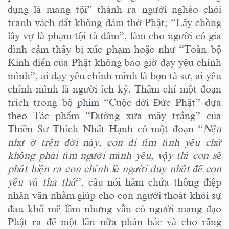
đụng là mang tội” thành ra người nghèo chòi
tranh vách đất không dám thờ Phật; “Lấy chồng
lấy vợ là phạm tội tà dâm”, làm cho người có gia
đình cảm thấy bị xúc phạm hoặc như “Toàn bộ
Kinh điển của Phật không bao giờ dạy yêu chính
mình”, ai dạy yêu chính mình là bọn tà sư, ai yêu
chính mình là người ích kỷ. Thậm chí một đoạn
trích trong bộ phim “Cuộc đời Đức Phật” dựa
theo Tác phẩm “Đường xưa mây trắng” của
Thiền Sư Thích Nhất Hạnh có một đoạn “
Nếu
như ở trên đời này, con đi tìm tình yêu chứ
không phải tìm người mình yêu, vậy thì con sẽ
phát hiện ra con chính là người duy nhất để con
yêu và tha thứ
”, câu nói hàm chứa thông điệp
nhân văn nhằm giúp cho con người thoát khỏi sự
đau khổ mê lầm nhưng vẫn có người mang đạo
Phật ra để một lần nữa phản bác và cho rằng