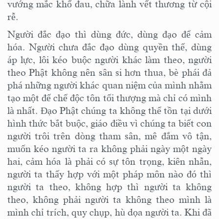
vướng mắc khổ đau, chữa lành vết thương từ
cội
rễ.
Người đắc đạo thì dùng đức, dùng đạo để cảm
hóa. Người chưa đắc đạo dùng quyền thế, dùng
áp lực, lôi kéo buộc người khác làm theo
, người
theo Phật không nên sân si hơn thua, bè phái đả
phá những người khác quan niệm của mình nhằm
tạo một đế chế độc tôn tối thượng mà chỉ có mình
là nhất
. Đạo Phật chúng ta không thể tồn tại dưới
hình thức bắt buộc, giáo điều vì chúng ta biết con
người trôi trên dòng tham sân, mê đắm vô tận,
muốn kéo người ta ra không phải ngày một ngày
hai, cảm hóa là phải có sự tôn trọng, kiên nhẫn,
người ta thấy hợp
với một pháp môn nào đó
thì
người ta theo, không hợp thì người ta không
theo, không phải người ta không theo
mình
là
mình
chỉ trích, quy chụp
, hù dọa người ta. Khi đã