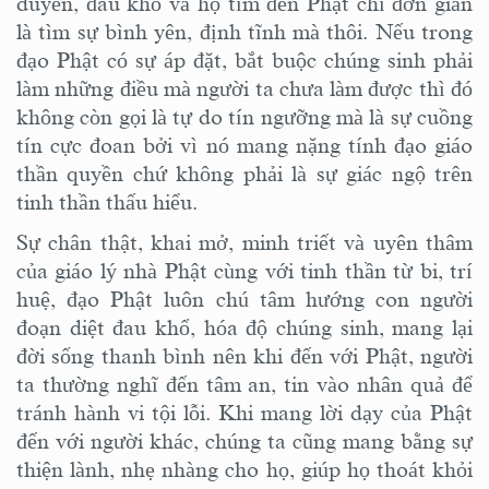
duyên, đau khổ và họ
tìm đến Phật
chỉ đơn giản
là tìm
sự
bình yên, định tĩnh
mà thôi.
Nếu trong
đạo Phật có sự áp đặt,
bắt
buộc chúng sinh phải
làm
những điều mà người ta chưa làm được
thì đó
không còn gọi là
tự do
tín ngưỡng mà là sự cuồng
tín
cực đoan
bởi vì nó mang nặng tính đạo giáo
thần quyền chứ không phải là sự giác ngộ trên
tinh thần thấu hiểu.
Sự chân thật, khai mở, minh triết và uyên thâm
của giáo lý nhà Phật cùng với tinh thần từ bi, trí
huệ, đạo Phật luôn chú tâm hướng con người
đoạn diệt đau khổ,
hóa độ chúng sinh
, mang lại
đời sống
thanh bình
nên khi đến với Phật, người
ta thường nghĩ đến tâm an, tin vào nhân quả để
tránh hành vi tội lỗi. Khi mang
lời dạy của
Phật
đến
với
người khác, chúng ta cũng mang
bằng
sự
thiện lành, nhẹ nhàng cho họ, giúp họ thoát khỏi