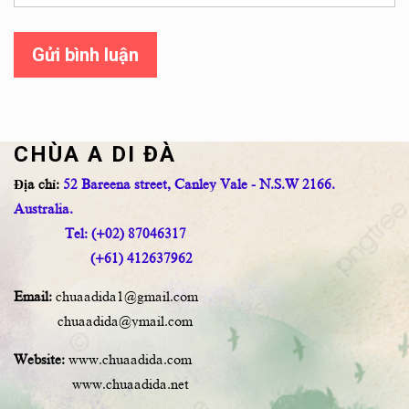
Gửi bình luận
CHÙA A DI ĐÀ
Địa chỉ:
52 Bareena street, Canley Vale - N.S.W 2166.
Australia.
Tel: (+02) 87046317
(+61) 412637962
Email:
chuaadida1@gmail.com
chuaadida@ymail.com
Website:
www.chuaadida.com
www.chuaadida.net