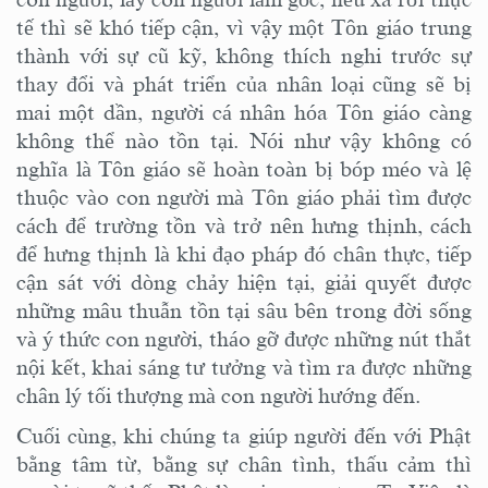
tế thì sẽ khó tiếp cận,
vì vậy một Tôn giáo
t
rung
thành với sự cũ kỹ, không
thích nghi
trước sự
thay đổi và phát triển của nhân loại
cũng sẽ bị
mai một dần,
người cá nhân hóa Tôn giáo càng
không thể nào tồn tại. N
ói như vậy không có
nghĩa là Tôn giáo sẽ hoàn toàn bị bóp méo và lệ
thuộc
vào
con người mà Tôn giáo phải tìm được
cách để
trường tồn và
trở nên hưng thịnh
,
cách
để hưng thịnh là khi đạo pháp đó chân thực,
tiếp
cận sát với dòng chảy
hiện tại,
giải quyết được
những mâu thuẫn tồn tại sâu bên trong đời sống
và
ý thức
con người
,
tháo gỡ được những nút thắt
nội kết
, khai
sáng tư tưởng
và tìm ra được những
chân lý tối thượng
mà con người hướng đến
.
Cuối cùng, k
hi chúng ta giúp người đến
với
Phật
bằng tâm từ, bằng sự chân tình
, thấu cảm
thì