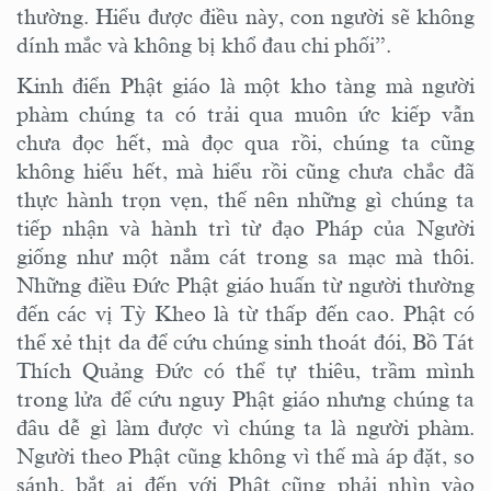
thường. Hiểu được điều này, con người sẽ không
dính mắc và không
bị khổ đau chi phối
”
.
Kinh điển Phật
giáo
là một kho tàng mà người
phàm chúng ta có
trải
qua
muôn ức
kiếp vẫn
chưa đọc hết, mà đọc qua rồi, chúng ta cũng
không hiểu hết
, mà hiểu rồi cũng chưa chắc đã
thực hành
trọn vẹn
,
thế nên những gì chúng ta
tiếp nhận và hành trì từ đạo Pháp của Người
giống như một nắm cát trong sa mạc mà thôi.
N
hững điều
Đức
Phật giáo huấn
từ người thường
đến các vị Tỳ Kheo
là từ thấp đến cao. Phật có
thể xẻ thịt da để cứu chúng sinh thoát đói, Bồ Tát
Thích Quảng Đức
có thể
tự thiêu,
trầm mình
trong lửa
để
cứu nguy
Phật giáo nhưng chúng ta
đâu dễ gì làm được vì chúng ta là người phàm.
Người theo Phật cũng
không vì thế mà áp đặt
, so
sánh, bắt
ai đến với Phật cũng phải
nhìn vào