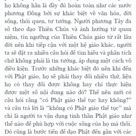
họ không hẳn là đầy đủ hoàn toàn như các nước
phương Đông bởi sự khác biệt về văn hóa, đời
sống, thói quen, tư tưởng. Người phương Tây đa
số theo đạo Thiên Chúa và ảnh hưởng từ quan
niệm, tín ngưỡng của Thiên Chúa giáo từ rất lâu
đời nên khi tiếp cận với một hệ giáo khác, người
ta sẽ đặt ra nhiều câu hỏi để tìm hiểu và phân tích
chứ không phải là tin tưởng, áp dụng một cách vô
điều kiện. Trước những khác biệt đó nên khi đến
với Phật giáo, họ sẽ phải thay đổi nhiều thứ, liệu
họ có thay đổi được không hay chỉ thực hiện
được một số nội dung nào đó
?
T
hế nên mới có
câu hỏi rằng “có Phật giáo thế tục hay không?”
v
à câu trả lời là “không có Phật giáo thế tục” mà
chỉ là người ta vận dụng tinh thần Phật giáo như
thế nào để phù hợp với cuộc sống của họ mà thôi
.
Đ
ó cũng là
bước tiến
để đạo Phật đến gần với các