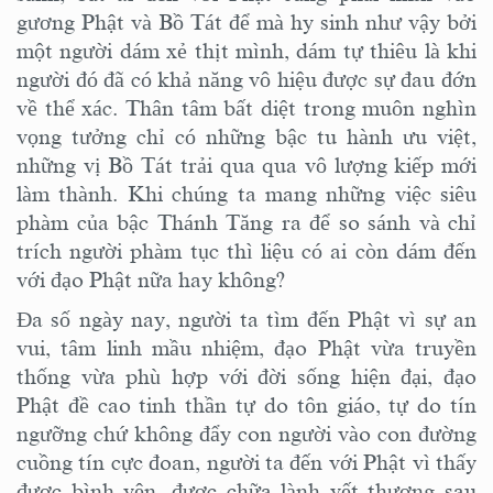
gương Phật và Bồ Tát để mà hy sinh như vậy bởi
một người
dám xẻ thịt mình, dám tự thiêu
là khi
người đó đã có khả năng
vô hiệu được sự đau đớn
về
thể xác
.
T
hân tâm bất diệt
trong muôn nghìn
vọng tưởng
chỉ có những bậc
tu hành
ưu việt,
những vị Bồ Tát
trải qua
qua vô lượng kiếp mới
làm thành.
Khi chúng ta mang những việc siêu
phàm của bậc Thánh Tăng ra để so sánh và chỉ
trích người phàm tục thì
liệu có ai còn dám đến
với đạo Phật nữa hay không?
Đa số ngày nay, người ta tìm đến Phật vì sự
an
vui
,
tâm linh mầu nhiệm
, đạo Phật vừa truyền
thống
vừa
phù hợp với đời sống hiện đại,
đạo
Phật đề cao tinh thần tự do tôn giáo, tự do tín
ngưỡng chứ không đẩy con người vào con đường
cuồng tín cực đoan,
người ta đến với Phật vì
thấy
được
bình yên
,
được chữa lành vết thương
sau