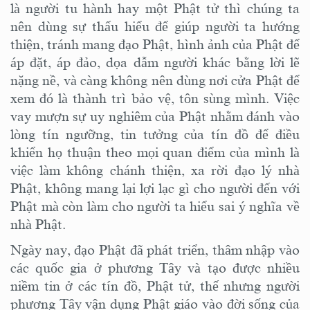
là người tu hành hay một Phật tử thì chúng ta
nên dùng sự thấu hiểu để giúp người ta hướng
thiện, tránh mang đạo Phật, hình ảnh của Phật để
áp đặt, áp đảo, dọa dẫm người khác bằng lời lẽ
nặng nề,
và càng không nên dùng nơi cửa Phật để
xem đó là thành trì bảo vệ, tôn sùng mình. Việc
vay mượn sự uy nghiêm của Phật nhằm đánh vào
lòng tín ngưỡng, tin tưởng của tín đồ để điều
khiển họ thuận theo mọi quan điểm của mình là
việc làm không chánh thiện, xa rời đạo lý nhà
Phật,
không mang lại lợi lạc gì cho người đến với
Phật mà còn làm cho người ta hiểu sai ý nghĩa
về
nhà Phật.
Ngày nay, đạo Phật đã phát triển
,
thâm nhập vào
các
quốc gia ở phương Tây và tạo được nhiều
niềm tin ở các tín đồ, Phật tử, thế nhưng người
phương Tây vận dụng Phật giáo vào đời sống của