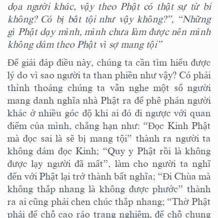
dọa người khác, vậy theo Phật có thật sự từ bi
không? Có bị
bắt tội
như vậy không?
”,
“
Những
gì Phật dạy mình, mình chưa làm được nên mình
không dám theo Phật vì sợ mang tội”
Để giải đáp điều này,
chúng ta
cần
tìm hiểu được
lý do vì sao người ta than phiền như vậy?
C
ó phải
thỉnh thoảng chúng ta vẫn nghe một số người
mang danh nghĩa nhà Phật ra để phê phán người
khác
ở nhiều góc độ khi ai đó đi ngược với quan
điểm của mình, chẳng hạn như: “Đọc Kinh Phật
mà đọc sai là sẽ bị mang tội” thành ra người ta
không dám đọc Kinh; “Quy y Phật rồi là không
được lạy người đã mất”, làm cho người ta nghĩ
đến với Phật lại trở thành bất nghĩa; “Đi Chùa mà
không thắp nhang là không được phước” thành
ra ai cũng phải chen chúc thắp nhang; “Thờ Phật
phải để chỗ cao ráo trang nghiêm, để chỗ chung