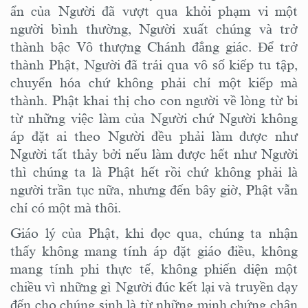
ẩn của Người đã vượt qua khỏi phạm vi một
người bình thường, Người xuất chúng và trở
thành
bậc
Vô thượng Chánh đẳng giác.
Đ
ể trở
thành Phật, Người đã trải qua vô số kiếp tu tập,
chuyển hóa chứ không phải chỉ một kiếp mà
thành.
Phật
khai thị cho
con người về lòng từ bi
từ những việc làm của Người chứ Người không
áp đặt ai theo
Người
đều phải làm được như
Người tất thảy bởi nếu làm được hết như Người
thì chúng ta là Phật hết rồi chứ không phải là
người trần tục nữa,
nhưng đến bây giờ,
Phật vẫn
chỉ có một mà thôi
.
Giáo lý của Phật, khi đọc qua, chúng ta nhận
thấy không mang tính áp đặt giáo điều, không
mang tính phi thực tế, không
phiến diện một
chiều
vì những gì
N
gười đúc kết lại và truyền dạy
đến cho chúng sinh là từ những minh chứng chân