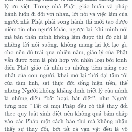
lý
ưu việt
. Trong nhà Phật, giáo huấn và pháp
hành luôn đi đôi với nhau, lời nói và việc làm của
người
nhà Phật
phải song hành thì mới tạo được
niềm tin cho người khác, ngược lại, khi mình nói
mà bản thân mình không làm được thì đó chỉ là
những lời nói suông, không mang lại lợi lạc gì,
cho nên dù trải qua nhiều năm, giáo lý của
Phật
vẫn được xem là phù hợp với nhân loại bởi kinh
điển Phật
giáo
đã nhìn ra những tiềm năng cao
nhất của con người, khai mở lại thời đại tăm tối
của tâm linh
, sát thực đời sống hiện tiền,
t
hế
nhưng Người
không
khẳng định
triết lý của mình
là những điều “bất hoại, bất diệt”
,
như Người
từng nói:
“
Tất cả mọi Pháp đều có thể thay đổi
theo quy luật
s
inh-diệt nên không quá bám chấp
vào các Pháp một cách bảo thủ mà không nhận
thấy sự thay đổi, bởi tất cả vạn vật đều là vô