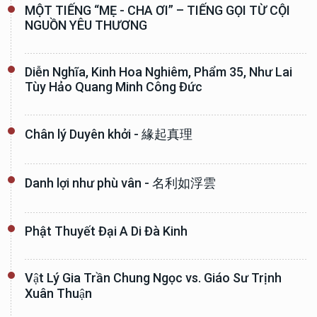
MỘT TIẾNG “MẸ - CHA ƠI” – TIẾNG GỌI TỪ CỘI
NGUỒN YÊU THƯƠNG
Diễn Nghĩa, Kinh Hoa Nghiêm, Phẩm 35, Như Lai
Tùy Hảo Quang Minh Công Đức
Chân lý Duyên khởi - 緣起真理
Danh lợi như phù vân - 名利如浮雲
Phật Thuyết Đại A Di Đà Kinh
Vật Lý Gia Trần Chung Ngọc vs. Giáo Sư Trịnh
Xuân Thuận