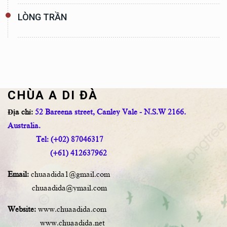
LÒNG TRẦN
CHÙA A DI ĐÀ
Địa chỉ:
52 Bareena street, Canley Vale - N.S.W 2166.
Australia.
Tel: (+02) 87046317
(+61) 412637962
Email:
chuaadida1@gmail.com
chuaadida@ymail.com
Website:
www.chuaadida.com
www.chuaadida.net