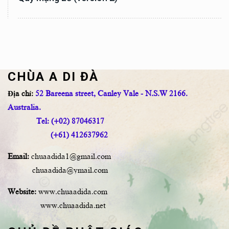
CHÙA A DI ĐÀ
Địa chỉ:
52 Bareena street, Canley Vale - N.S.W 2166.
Australia.
Tel: (+02) 87046317
(+61) 412637962
Email:
chuaadida1@gmail.com
chuaadida@ymail.com
Website:
www.chuaadida.com
www.chuaadida.net