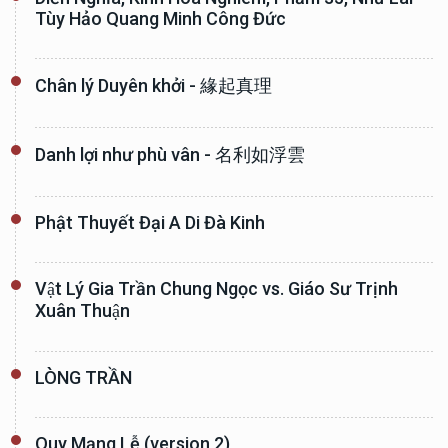
Tùy Hảo Quang Minh Công Đức
Chân lý Duyên khởi - 緣起真理
Danh lợi như phù vân - 名利如浮雲
Phật Thuyết Đại A Di Đà Kinh
Vật Lý Gia Trần Chung Ngọc vs. Giáo Sư Trịnh
Xuân Thuận
LÒNG TRẦN
Quy Mạng Lễ (version 2)