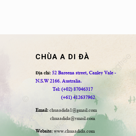
CHÙA A DI ĐÀ
Địa chỉ:
52 Bareena street, Canley Vale -
N.S.W 2166. Australia.
Tel: (+02) 87046317
(+61) 412637962
Email:
chuaadida1@gmail.com
chuaadida@ymail.com
Website:
www.chuaadida.com