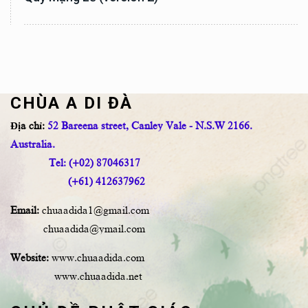
CHÙA A DI ĐÀ
Địa chỉ:
52 Bareena street, Canley Vale - N.S.W 2166.
Australia.
Tel: (+02) 87046317
(+61) 412637962
Email:
chuaadida1@gmail.com
chuaadida@ymail.com
Website:
www.chuaadida.com
www.chuaadida.net