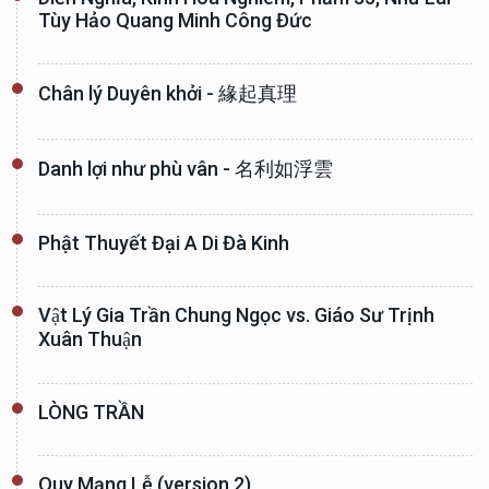
Tùy Hảo Quang Minh Công Đức
Chân lý Duyên khởi - 緣起真理
Danh lợi như phù vân - 名利如浮雲
Phật Thuyết Đại A Di Đà Kinh
Vật Lý Gia Trần Chung Ngọc vs. Giáo Sư Trịnh
Xuân Thuận
LÒNG TRẦN
Quy Mạng Lễ (version 2)