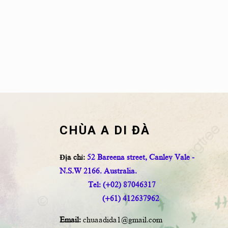
CHÙA A DI ĐÀ
Địa chỉ:
52 Bareena street, Canley Vale -
N.S.W 2166. Australia.
Tel: (+02) 87046317
(+61) 412637962
Email:
chuaadida1@gmail.com