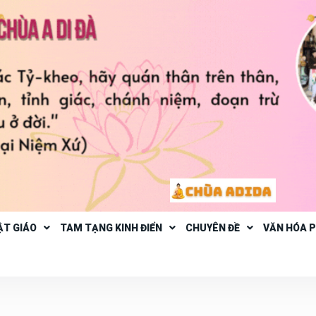
ẬT GIÁO
TAM TẠNG KINH ĐIỂN
CHUYÊN ĐỀ
VĂN HÓA 