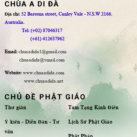
CHÙA A DI ĐÀ
Địa chỉ:
52 Bareena street, Canley Vale - N.S.W 2166.
Australia.
Tel: (+02) 87046317
(+61) 412637962
Email:
chuaadida1@gmail.com
chuaadida@ymail.com
Website:
www.chuaadida.com
www.chuaadida.net
CHỦ ĐỀ PHẬT GIÁO
Thư giãn
Tam Tạng Kinh Điển
Ý kiến - Diễn Đàn - Tư
Lịch Sử Phật Giáo
vấn
Phật Pháp