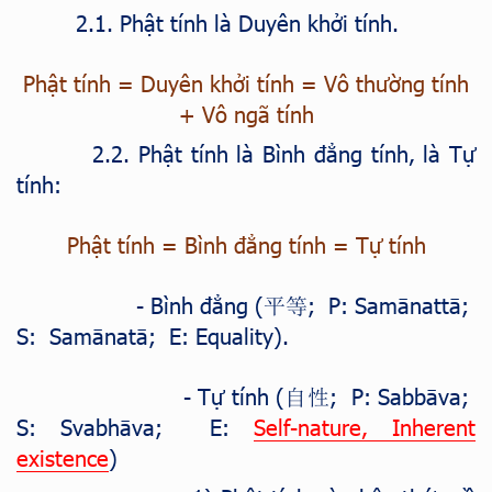
2.1. Phật tính là Duyên khởi tính.
Phật tính = Duyên khởi tính = Vô thường tính
+ Vô ngã tính
2.2. Phật tính là Bình đẳng tính, là Tự
tính:
Phật tính = Bình đẳng tính = Tự tính
-
Bình đẳng (
; P: Samānattā;
平等
S: Samānatā; E: Equality).
- Tự tính (
; P: Sabbāva;
自性
S: Svabhāva; E:
Self-nature, Inherent
existence
)