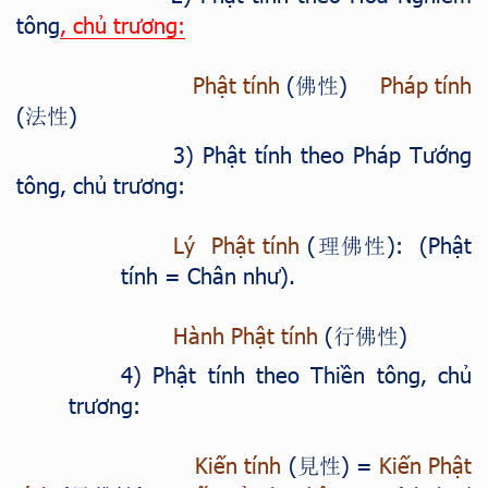
tông
, chủ trương:
Phật tính
(
)
Pháp tính
佛性
(
)
法性
3) Phật tính theo Pháp Tướng
tông, chủ trương:
Lý Phật tính
(
): (Phật
理佛性
tính = Chân như).
Hành Phật tính
(
)
行佛性
4) Phật tính theo Thiền tông, chủ
trương:
Kiến tính
(
) =
Kiến Phật
見性