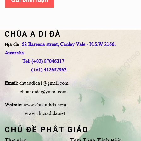
CHÙA A DI ĐÀ
Địa chỉ:
52 Bareena street, Canley Vale - N.S.W 2166.
Australia.
Tel: (+02) 87046317
(+61) 412637962
Email:
chuaadida1@gmail.com
chuaadida@ymail.com
Website:
www.chuaadida.com
www.chuaadida.net
CHỦ ĐỀ PHẬT GIÁO
Thư giãn
Tam Tạng Kinh Điển