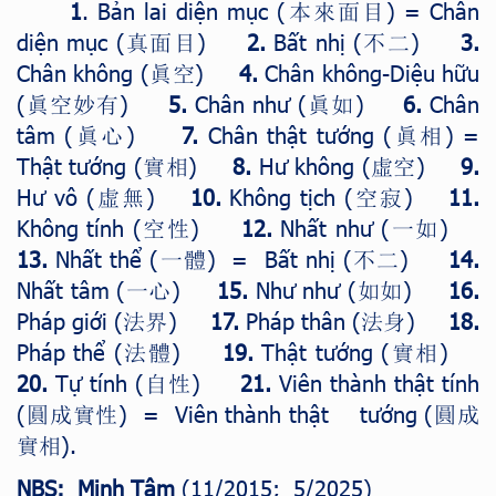
1
. Bản lai diện mục (
) = Chân
本來面目
diện mục (
)
2.
Bất nhị (
)
3.
真面目
不二
Chân không (
)
4.
Chân không-Diệu hữu
眞空
(
)
5.
Chân như (
)
6.
Chân
眞空妙有
眞如
tâm (
)
7.
Chân thật tướng (
) =
眞心
眞相
Thật tướng (
)
8.
Hư không (
)
9.
實相
虛空
Hư vô (
)
10.
Không tịch (
)
11.
虛無
空寂
Không tính (
)
12.
Nhất như (
)
空性
一如
13.
Nhất thể (
) = Bất nhị (
)
14.
一體
不二
Nhất tâm (
)
15.
Như như (
)
16.
一心
如如
Pháp giới (
)
17.
Pháp thân (
)
18.
法界
法身
Pháp thể (
)
19.
Thật tướng (
)
法體
實相
20.
Tự tính (
)
21.
Viên thành thật tính
自性
(
) = Viên thành thật tướng (
圓成實性
圓成
).
實相
NBS
: Minh Tâm
(11/2015; 5/2025)