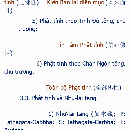
tính
(
) =
Kiến Bản lai diện mục
(
見佛性
本來面
)
目
5) Phật tính theo Tịnh Độ tông, chủ
trương:
Tín Tâm Phật tính
(
信心佛
)
性
6) Phật tính theo Chân Ngôn tông,
chủ trương:
Toàn bộ Phật tính
(
)
全部佛性
3.3. Phật tính và Như-lai tạng.
1) Như-lai tạng
(
; P:
如來藏
Tathāgata-Gabbha; S: Tathāgata-Garbha; E:
Buddha-