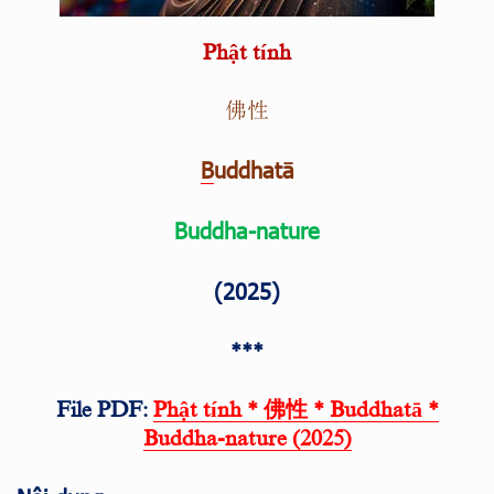
Phật tính
佛性
B
uddhatā
Buddha-nature
(2025)
***
File PDF:
Phật tính * 佛性 * Buddhatā *
Buddha-nature (2025)