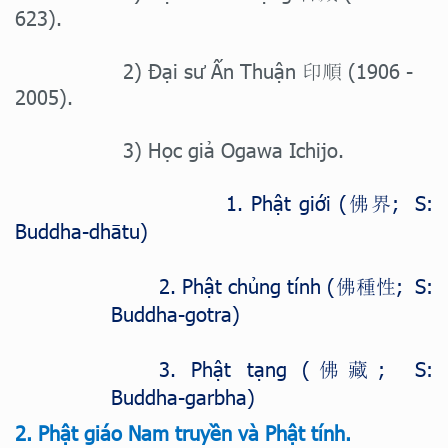
623).
2) Đại sư Ấn Thuận
(1906 -
印順
2005).
3) Học giả Ogawa Ichijo.
1. Phật giới (
; S:
佛界
Buddha-dhātu)
2. Phật chủng tính (
; S:
佛種性
Buddha-gotra)
3. Phật tạng (
; S:
佛藏
Buddha-garbha)
2. Phật giáo Nam truyền và Phật tính.