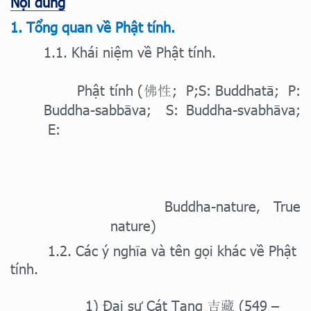
Nội dung
1. Tổng quan về Phật tính.
1.1. Khái niệm về Phật tính.
Phật tính (
; P;S: Buddhatā; P:
佛性
Buddha-sabbāva; S: Buddha-svabhāva;
E:
Buddha-nature, True
nature)
1.2. Các ý nghĩa và tên gọi khác về Phật
tính.
1) Đại sư Cát Tạng
(549 –
吉藏