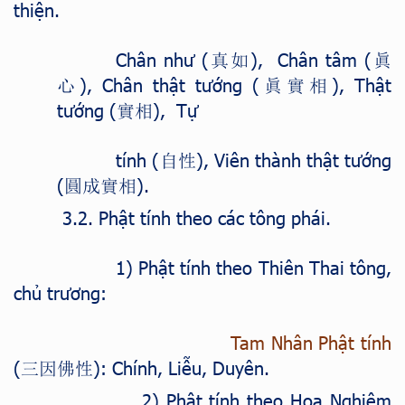
thiện.
Chân như (
), Chân tâm (
真如
眞
), Chân thật tướng (
), Thật
心
眞實相
tướng (
), Tự
實相
tính (
), Viên thành thật tướng
自性
(
).
圓成實相
3.2. Phật tính theo các tông phái.
1) Phật tính theo Thiên Thai tông,
chủ trương:
Tam Nhân Phật tính
(
): Chính, Liễu, Duyên.
三因佛性
2) Phật tính theo Hoa Nghiêm