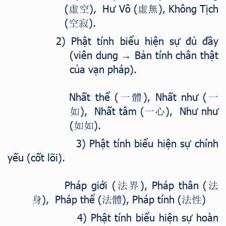
(
), Hư Vô (
), Không Tịch
虛空
虛無
(
).
空寂
2) Phật tính biểu hiện sự đủ đầy
(viên dung → Bản tính chân thật
của vạn pháp)
.
Nhất thể (
), Nhất như (
一體
一
), Nhất tâm (
), Như như
如
一心
(
).
如如
3) Phật tính biểu hiện sự chính
yếu (cốt lõi).
Pháp giới (
), Pháp thân (
法界
法
), Pháp thể (
), Pháp tính (
)
身
法體
法性
4) Phật tính biểu hiện sự hoàn