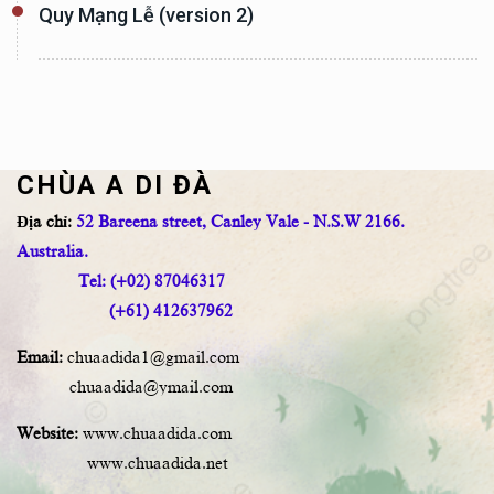
Quy Mạng Lễ (version 2)
CHÙA A DI ĐÀ
Địa chỉ:
52 Bareena street, Canley Vale - N.S.W 2166.
Australia.
Tel: (+02) 87046317
(+61) 412637962
Email:
chuaadida1@gmail.com
chuaadida@ymail.com
Website:
www.chuaadida.com
www.chuaadida.net