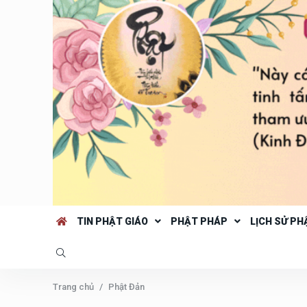
TIN PHẬT GIÁO
PHẬT PHÁP
LỊCH SỬ PH
Trang chủ
Phật Đản