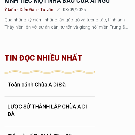
KÍNH TIẾC MỘT NHÀ BÁO CỦA ÁI NGỮ
Ý kiến - Diễn Đàn - Tư vấn
03/09/2025
Qua những kỷ niệm, những lần gặp gỡ và tương tác, hình ảnh
Thầy hiện lên với sự ân cần, từ tốn và giọng nói miền Trung ấ...
TIN ĐỌC NHIỀU NHẤT
Toàn cảnh Chùa A Di Đà
LƯỢC SỬ THÀNH LẬP CHÙA A DI
ĐÀ