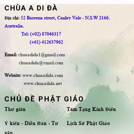
CHÙA A DI ĐÀ
Địa chỉ:
52 Bareena street, Canley Vale - N.S.W 2166.
Australia.
Tel: (+02) 87046317
(+61) 412637962
Email:
chuaadida1@gmail.com
chuaadida@ymail.com
Website:
www.chuaadida.com
www.chuaadida.net
CHỦ ĐỀ PHẬT GIÁO
Thư giãn
Tam Tạng Kinh Điển
Ý kiến - Diễn Đàn - Tư
Lịch Sử Phật Giáo
vấn