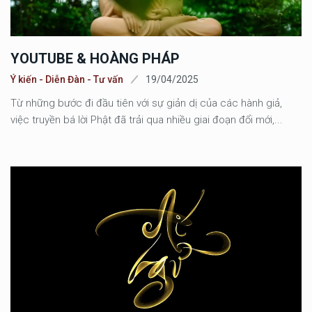
YOUTUBE & HOÀNG PHÁP
Ý kiến - Diễn Đàn - Tư vấn
19/04/2025
Từ những bước đi đầu tiên với sự giản dị của các hành giả,
việc truyền bá lời Phật đã trải qua nhiều giai đoạn đổi mới,...