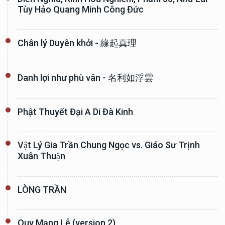
Tùy Hảo Quang Minh Công Đức
Chân lý Duyên khởi - 緣起真理
Danh lợi như phù vân - 名利如浮雲
Phật Thuyết Đại A Di Đà Kinh
Vật Lý Gia Trần Chung Ngọc vs. Giáo Sư Trịnh
Xuân Thuận
LÒNG TRẦN
Quy Mạng Lễ (version 2)