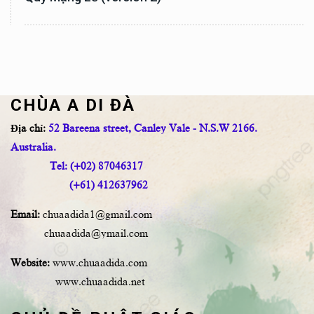
CHÙA A DI ĐÀ
Địa chỉ:
52 Bareena street, Canley Vale - N.S.W 2166.
Australia.
Tel: (+02) 87046317
(+61) 412637962
Email:
chuaadida1@gmail.com
chuaadida@ymail.com
Website:
www.chuaadida.com
www.chuaadida.net