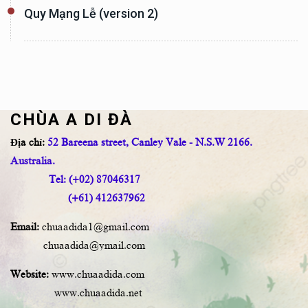
Quy Mạng Lễ (version 2)
CHÙA A DI ĐÀ
Địa chỉ:
52 Bareena street, Canley Vale - N.S.W 2166.
Australia.
Tel: (+02) 87046317
(+61) 412637962
Email:
chuaadida1@gmail.com
chuaadida@ymail.com
Website:
www.chuaadida.com
www.chuaadida.net