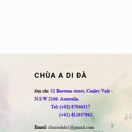
CHÙA A DI ĐÀ
Địa chỉ:
52 Bareena street, Canley Vale -
N.S.W 2166. Australia.
Tel: (+02) 87046317
(+61) 412637962
Email:
chuaadida1@gmail.com