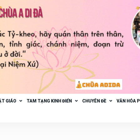
ẬT GIÁO
TAM TẠNG KINH ĐIỂN
CHUYÊN ĐỀ
VĂN HÓA 