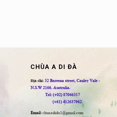
CHÙA A DI ĐÀ
Địa chỉ:
52 Bareena street, Canley Vale -
N.S.W 2166. Australia.
Tel: (+02) 87046317
(+61) 412637962
Email:
chuaadida1@gmail.com